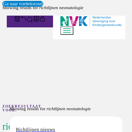
Ga naar hoofdinhoud
Ga naar voettekst
Showing results for
richtlijnen neonatologie
ZOEKRESULTAAT
Showing results for
richtlijnen neonatologie
VOOR:
richtlijnen
Richtlijnen nieuws