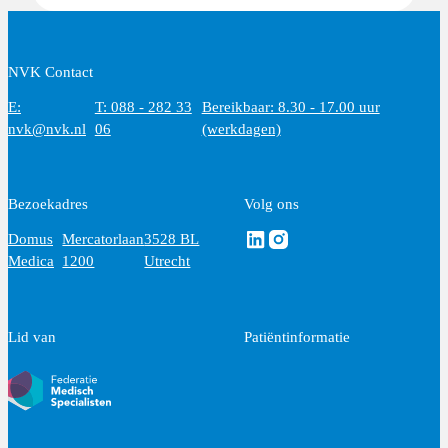
NVK Contact
E:
T: 088 - 282 33
Bereikbaar: 8.30 - 17.00 uur
nvk@nvk.nl
06
(werkdagen)
Bezoekadres
Volg ons
Volg ons via Linkedin
Volg ons via Instagram
Domus
Mercatorlaan
3528 BL
Medica
1200
Utrecht
Lid van
Patiëntinformatie