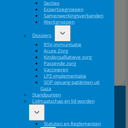
Secties
Expertisegroepen
Samenwerkingsverbanden
Werkgroepen
Onthoud mij
Dossiers
Wachtwoord vergeten?
RSV-immunisatie
Acute Zorg
Inloggen
Kinderpalliatieve zorg
Passende zorg
Vaccineren
LPZ-implementatie
SOP opvang patiënten uit
Gaza
Standpunten
Lidmaatschap en lid worden
NVK Contact
E:
T: 088 - 282 33
Bereikbaar: 8.30 - 17.00 uur
nvk@nvk.nl
06
(werkdagen)
Statuten en Reglementen