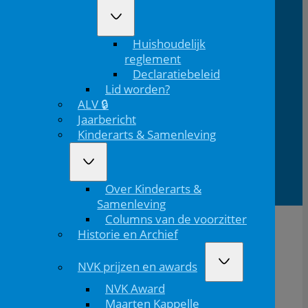
Bezoekadres
Volg ons
Huishoudelijk
Volg ons via Linkedin
Volg ons via Instagram
Domus
Mercatorlaan
3528 BL
reglement
Medica
1200
Utrecht
Declaratiebeleid
Lid worden?
ALV 🔒
Jaarbericht
Lid van
Patiëntinformatie
Kinderarts & Samenleving
Over Kinderarts &
Samenleving
Columns van de voorzitter
Historie en Archief
NVK prijzen en awards
NVK Award
Maarten Kappelle