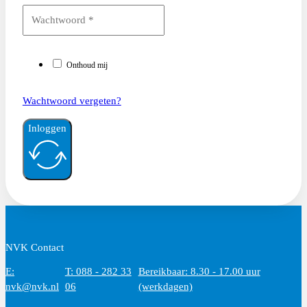
Onthoud mij
Wachtwoord vergeten?
Inloggen
NVK Contact
E:
T: 088 - 282 33
Bereikbaar: 8.30 - 17.00 uur
nvk@nvk.nl
06
(werkdagen)