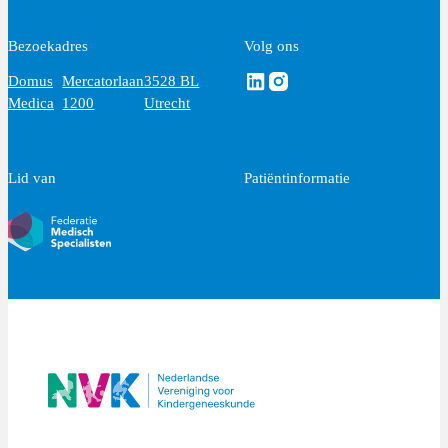
Bezoekadres
Volg ons
Volg ons via Linkedin
Volg ons via Instagram
Domus
Mercatorlaan
3528 BL
Medica
1200
Utrecht
Lid van
Patiëntinformatie