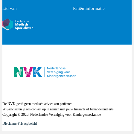
Lid van
Patiëntinformatie
De NVK geeft geen medisch advies aan patiënten.
Wij adviseren je om contact op te nemen met jouw huisarts of behandelend arts.
Copyright © 2026, Nederlandse Vereniging voor Kindergeneeskunde
Disclaimer
Privacybeleid