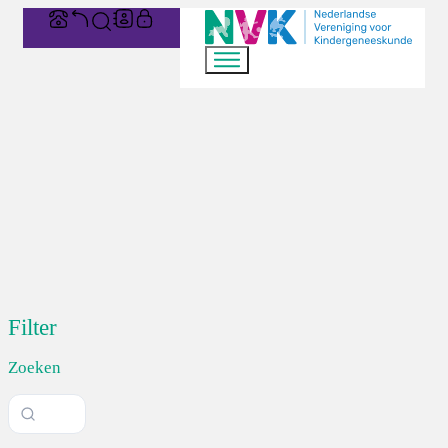
Filter
Zoeken