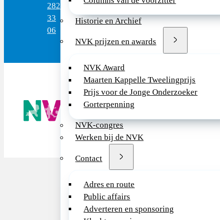
Columns van de voorzitter
282
(werkdagen)
33
Historie en Archief
06
NVK prijzen en awards
NVK Award
Maarten Kappelle Tweelingprijs
Prijs voor de Jonge Onderzoeker
De NVK geeft
Gorterpenning
Wij advisere
Copyright ©
NVK-congres
Werken bij de NVK
Contact
Adres en route
Public affairs
Adverteren en sponsoring