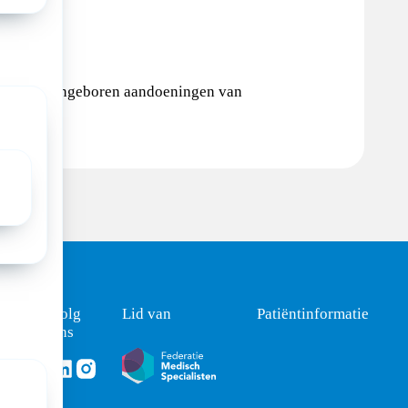
felijk en aangeboren aandoeningen van
Volg
Lid van
Patiëntinformatie
ons
Volg ons via Linkedin
Volg ons via Instagram
ht