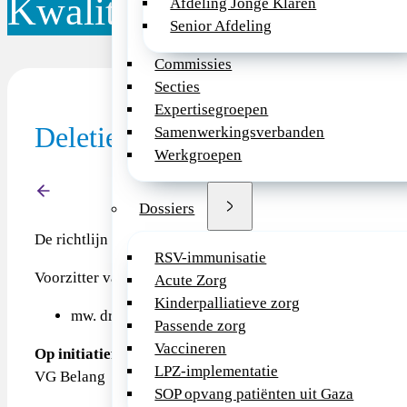
Kwaliteitsdocument
Afdeling Jonge Klaren
Senior Afdeling
Commissies
Secties
Expertisegroepen
Deletiesyndroom 22q11.2 VCF
Samenwerkingsverbanden
Werkgroepen
Terug
Dossiers
De richtlijn VCFS/deletie 22q11.2 is ontwikkeld op initia
RSV-immunisatie
Voorzitter van de werkgroep:
Acute Zorg
Kinderpalliatieve zorg
mw. dr. Th.A.M.J. van Amelsvoort, psychiater.
Passende zorg
Vaccineren
Op initiatief van
LPZ-implementatie
VG Belang
SOP opvang patiënten uit Gaza