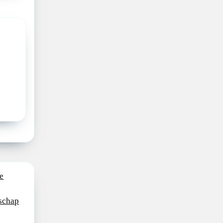
e
schap