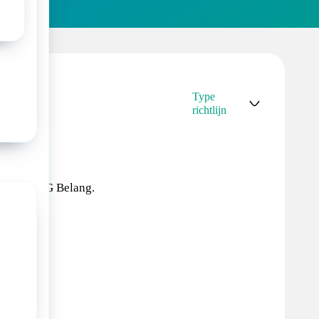
Type
S
richtlijn
Sectie-
richtlijn
tief van VG Belang.