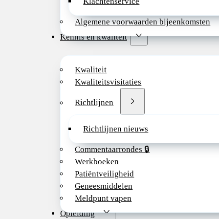
Klachtenservice
Algemene voorwaarden bijeenkomsten
Kennis en kwaliteit
Kwaliteit
Kwaliteitsvisitaties
Richtlijnen
Richtlijnen nieuws
Commentaarrondes 🔒
Werkboeken
Patiëntveiligheid
Geneesmiddelen
Meldpunt vapen
Opleiding