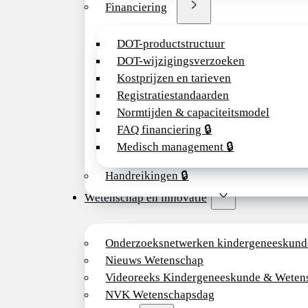
Financiering
DOT-productstructuur
DOT-wijzigingsverzoeken
Kostprijzen en tarieven
Registratiestandaarden
Normtijden & capaciteitsmodel
FAQ financiering 🔒
Medisch management 🔒
Handreikingen 🔒
Wetenschap en innovatie
Onderzoeksnetwerken kindergeneeskund
Nieuws Wetenschap
Videoreeks Kindergeneeskunde & Weten
NVK Wetenschapsdag