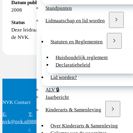
Datum publicatie
Standpunten
2008
Lidmaatschap en lid worden
Status
Deze leidraad is in 2008 geautoriseerd door de sectie Er
de NVK.
Statuten en Reglementen
Huishoudelijk reglement
Declaratiebeleid
Lid worden?
ALV 🔒
Jaarbericht
NVK Contact
Bezoekadres
Kinderarts & Samenleving
E:
T:
Bereikbaar:
Domus
Mercatorlaan
3528
nvk@nvk.nl
088
8.30 - 17.00
Medica
1200
BL
Over Kinderarts & Samenleving
-
uur
Utrec