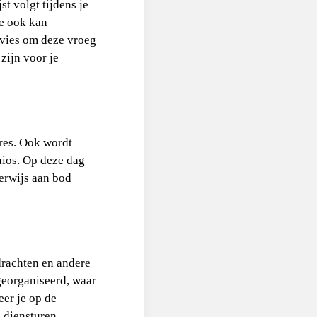
st volgt tijdens je
ze ook kan
dvies om deze vroeg
zijn voor je
gres. Ook wordt
aios. Op deze dag
derwijs aan bod
drachten en andere
georganiseerd, waar
eer je op de
 diensturen.