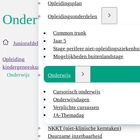
Opleidingsplan
Onderwijs
Opleidingsonderdelen
Tijdens de opleidi
Common trunk
georganiseerd word
Jaar 5
Home
Juniorafdeling
Stuurgroep Cursori
Stage perifeer niet-opleidingsziekenhu
meer over de onde
Mogelijkheden buitenlandstage
Opleiding
kindergeneeskunde
Digitale Leer
Onderwijs
Onderwijs
Sinds 2022 is de
Di
gebruikt. Hier is o
Cursorisch onderwijs
achtergrondinforma
Onderwijsdagen
De inloggegevens 
Verplichte cursussen
JA-Themadag
Cursorisch ond
NKKT (niet-klinische kerntaken)
Duurzame inzetbaarheid
Het cursorisch ond