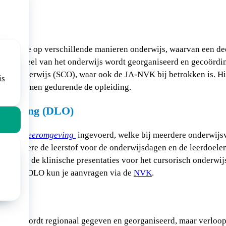
ng volg je op verschillende manieren onderwijs, waarvan een dee
t. Dit deel van het onderwijs wordt georganiseerd en gecoördi
sch Onderwijs (SCO), waar ook de JA-NVK bij betrokken is. Hi
is
rwijsvormen gedurende de opleiding.
omgeving (DLO)
gitale Leeromgeving
ingevoerd, welke bij meerdere onderwij
nder andere de leerstof voor de onderwijsdagen en de leerdoele
tie van de klinische presentaties voor het cursorisch onderwijs
voor de DLO kun je aanvragen via de
NVK
.
erwijs
erwijs wordt regionaal gegeven en georganiseerd, maar verloop