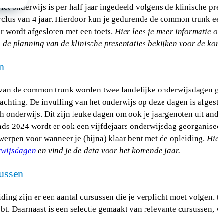
Het onderwijs is per half jaar ingedeeld volgens de klinische pr
clus van 4 jaar. Hierdoor kun je gedurende de common trunk e
ar wordt afgesloten met een toets.
Hier
lees je meer informatie 
 de planning van de klinische presentaties bekijken voor de ko
n
 van de common trunk worden twee landelijke onderwijsdagen 
nachting. De invulling van het onderwijs op deze dagen is afges
h onderwijs. Dit zijn leuke dagen om ook je jaargenoten uit and
nds 2024 wordt er ook een vijfdejaars onderwijsdag georganiseer
werpen voor wanneer je (bijna) klaar bent met de opleiding.
Hi
rwijsdagen
en vind je de data voor het komende jaar.
sussen
ing zijn er een aantal cursussen die je verplicht moet volgen, t
bt. Daarnaast is een selectie gemaakt van relevante cursussen, w