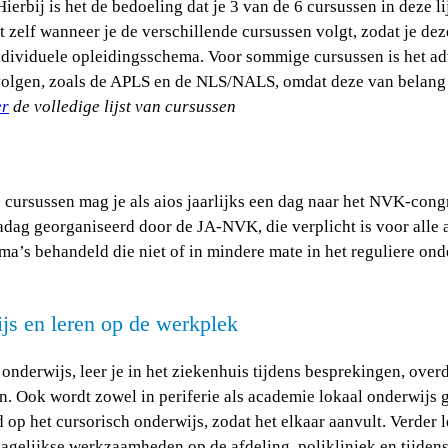
erbij is het de bedoeling dat je 3 van de 6 cursussen in deze lij
st zelf wanneer je de verschillende cursussen volgt, zodat je de
ndividuele opleidingsschema. Voor sommige cursussen is het a
 volgen, zoals de APLS en de NLS/NALS, omdat deze van belang 
er
de volledige lijst van cursussen
e cursussen mag je als aios jaarlijks een dag naar het NVK-con
adag georganiseerd door de JA-NVK, die verplicht is voor alle 
ma’s behandeld die niet of in mindere mate in het reguliere on
js en leren op de werkplek
onderwijs, leer je in het ziekenhuis tijdens besprekingen, over
 Ook wordt zowel in periferie als academie lokaal onderwijs 
op het cursorisch onderwijs, zodat het elkaar aanvult. Verder l
dagelijkse werkzaamheden op de afdeling, polikliniek en tijdens