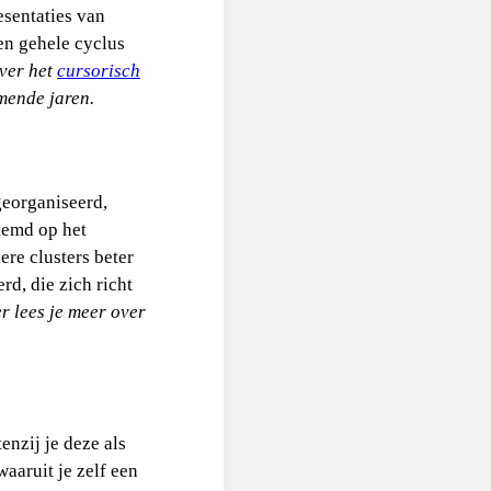
esentaties van
en gehele cyclus
over het
cursorisch
mende jaren.
georganiseerd,
temd op het
ere clusters beter
d, die zich richt
er
lees je meer over
enzij je deze als
aaruit je zelf een