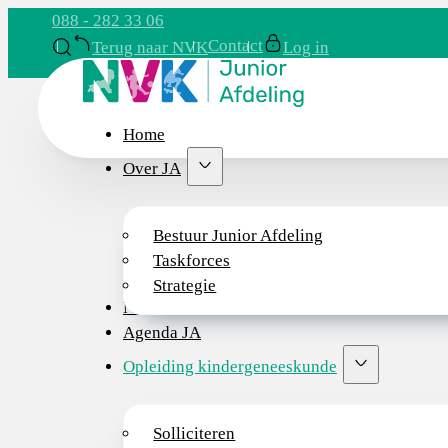
088 - 282 33 06
Contact
Terug naar NVK
Log in
Home
Over JA
Bestuur Junior Afdeling
Taskforces
Strategie
Nieuws
Agenda JA
Opleiding kindergeneeskunde
Solliciteren