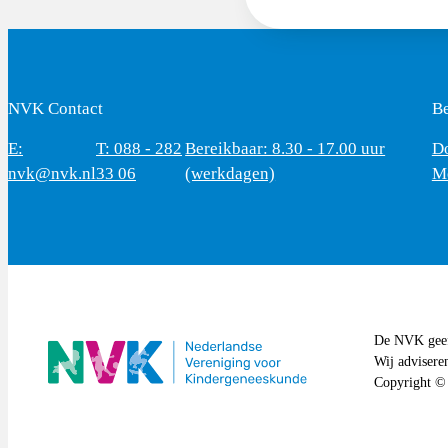
NVK Contact
B
E:
T: 088 - 282
Bereikbaar: 8.30 - 17.00 uur
D
nvk@nvk.nl
33 06
(werkdagen)
M
De NVK geeft
Wij advisere
Copyright ©