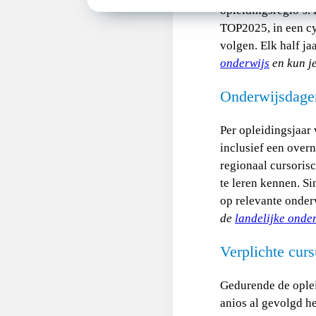
opleidingsregio’s. 
TOP2025, in een cy
volgen. Elk half ja
onderwijs
en kun je
Onderwijsdage
Per opleidingsjaar
inclusief een over
regionaal cursorisc
te leren kennen. Si
op relevante onder
de
landelijke onde
Verplichte cur
Gedurende de opleid
anios al gevolgd he