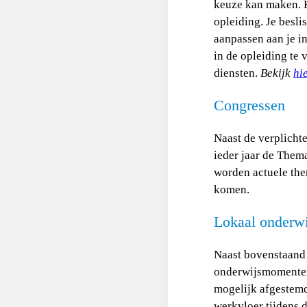
keuze kan maken. Hi
opleiding. Je besli
aanpassen aan je i
in de opleiding te
diensten.
Bekijk
hi
Congressen
Naast de verplicht
ieder jaar de Them
worden actuele the
komen.
Lokaal onderwi
Naast bovenstaand 
onderwijsmomenten.
mogelijk afgestemd 
werkvloer tijdens 