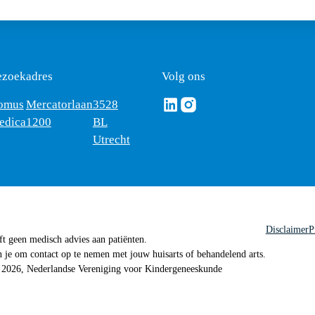
ezoekadres
Volg ons
Volg ons via Linkedin
Volg ons via Instagram
omus
Mercatorlaan
3528
edica
1200
BL
Utrecht
Disclaimer
P
 geen medisch advies aan patiënten.
n je om contact op te nemen met jouw huisarts of behandelend arts.
 2026, Nederlandse Vereniging voor Kindergeneeskunde