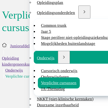
Opleidingsplan
Verplichte
Opleidingsonderdelen
Hieronder vind je e
cursussen
Common trunk
Kindergeneeskunde
Jaar 5
hiervoor naar de be
Stage perifeer niet-opleidingsziekenhu
cursussen. Op het
Mogelijkheden buitenlandstage
Home
Juniorafdeling
meeste cursussen w
worden regelmatiger
Onderwijs
Opleiding
cursus wilt planne
kindergeneeskunde
Cursussen die 
Onderwijs
Cursorisch onderwijs
Verplichte curs...
Onderwijsdagen
Advanced Pediatric
Verplichte cursussen
Dit is een 3-daags
JA-Themadag
NB: de cursus kan 
NKKT (niet-klinische kerntaken)
Neonatal Advanced 
Duurzame inzetbaarheid