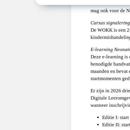
Het wordt aanbevol
mag ook voor de NL
Cursus signalerin
De WOKK is een 2-
kindermishandelin
E-learning Neonat
Deze e-learning is 
benodigde handvatt
maanden en bevat e
startmomenten gedu
Er zijn in 2026 dri
Digitale Leeromge
wanneer inschrijvi
Editie I: star
Editie II: sta