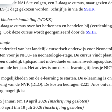
en om de NALS te volgen, een 2-daagse cursus, maar gezien de 
S (1 dag) gekozen worden. Schrijf je in via de
SSHK
.
g kindermishandeling (WOKK)
daagse cursus over het herkennen en handelen bij (verdenking
g. Ook deze cursus wordt georganiseerd door de
SSHK
.
ologie
onderdeel van het landelijk cursorisch onderwijs voor Neonatol
en voor je NICU- en neonatologie-stage. De cursus vindt plaa
en duidelijk tijdspad met individuele en samenwerkingsopdrach
rende het jaar. Het advies is om deze e-learning tijdens je NIC
e mogelijkheden om de e-learning te starten. De e-learning is o
ving van de NVK (DLO). De kosten bedragen €225. Aios ontvan
ng mogelijk is:
t 5 januari t/m 19 april 2026
(inschrijving gesloten)
rt 6 april t/m 19 juli 2026
(inschrijving gesloten)