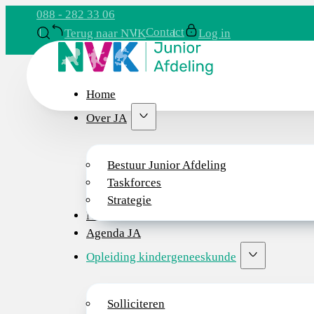
088 - 282 33 06
Contact
Terug naar NVK
Log in
Home
Over JA
Bestuur Junior Afdeling
Taskforces
Strategie
Nieuws
Agenda JA
Opleiding kindergeneeskunde
Solliciteren