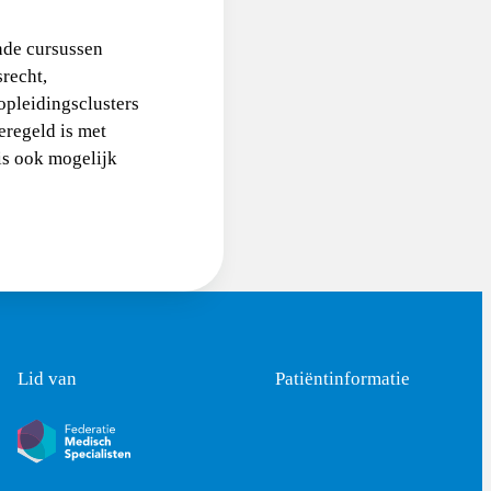
nde cursussen
recht,
opleidingsclusters
eregeld is met
is ook mogelijk
Lid van
Patiëntinformatie