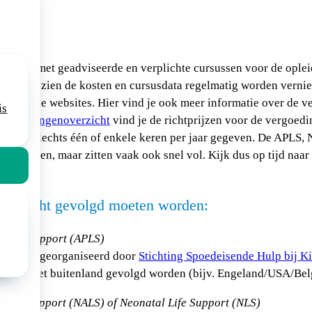
en lijst met geadviseerde en verplichte cursussen voor de ople
. Aangezien de kosten en cursusdata regelmatig worden verni
treffende websites. Hier vind je ook meer informatie over de v
is
vergoedingenoverzicht
vind je de richtprijzen voor de vergoedi
orden slechts één of enkele keren per jaar gegeven. De APLS
 gegeven, maar zitten vaak ook snel vol. Kijk dus op tijd naar 
n!
verplicht gevolgd moeten worden:
 Life Support (APLS)
e cursus, georganiseerd door
Stichting Spoedeisende Hulp bij 
ook in het buitenland gevolgd worden (bijv. Engeland/USA/Bel
Life Support (NALS) of Neonatal Life Support (NLS)