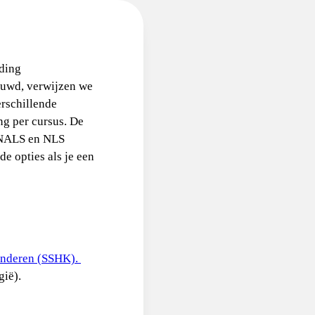
iding
euwd, verwijzen we
erschillende
ng per cursus. De
, NALS en NLS
de opties als je een
Kinderen (SSHK).
gië).