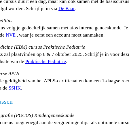
De cursus duurt een dag, maar kan ook samen met de basiscursus
lgd worden. Schrijf je in via
De Baar
.
llitus
us volg je gedeeltelijk samen met aios interne geneeskunde. Je 
 de
NVE
, waar je eerst een account moet aanmaken.
dicine (EBM) cursus Praktische Pediatrie
 zal plaatvinden op 6 & 7 oktober 2025. Schrijf je in voor de
ebsite van de
Praktische Pediatrie
.
urse APLS
de geldigheid van het APLS-certificaat en kan een 1-daagse rece
a de
SSHK
.
ussen
ografie (POCUS) Kindergeneeskunde
cursus toegevoegd aan de vergoedingenlijst als optionele cursus.