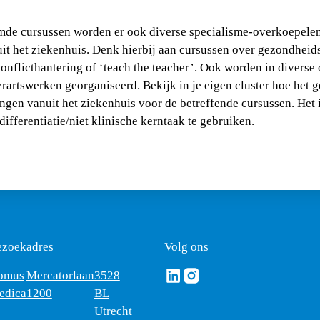
de cursussen worden er ook diverse specialisme-overkoepele
it het ziekenhuis. Denk hierbij aan cursussen over gezondheids
nflicthantering of ‘teach the teacher’. Ook worden in diverse 
artswerken georganiseerd. Bekijk in je eigen cluster hoe het g
ngen vanuit het ziekenhuis voor de betreffende cursussen. Het 
differentiatie/niet klinische kerntaak te gebruiken.
ezoekadres
Volg ons
Volg ons via Linkedin
Volg ons via Instagram
omus
Mercatorlaan
3528
edica
1200
BL
Utrecht