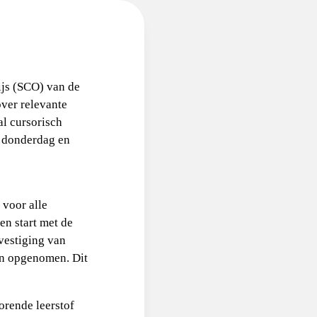
js (SCO) van de
over relevante
l cursorisch
p donderdag en
 voor alle
en start met de
vestiging van
den opgenomen. Dit
orende leerstof