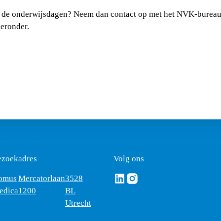
r de onderwijsdagen? Neem dan contact op met het NVK-bureau
eronder.
ezoekadres
Volg ons
Volg ons via Linkedin
Volg ons via Instagram
omus
Mercatorlaan
3528
edica
1200
BL
Utrecht