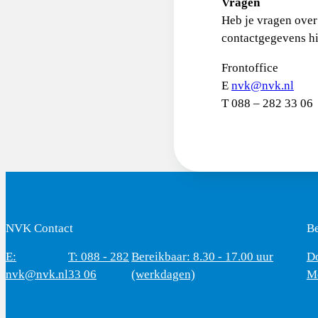
Vragen
Heb je vragen ove
contactgegevens hi
Frontoffice
E
nvk@nvk.nl
T 088 – 282 33 06
NVK Contact
B
E:
T: 088 - 282
Bereikbaar: 8.30 - 17.00 uur
D
nvk@nvk.nl
33 06
(werkdagen)
M