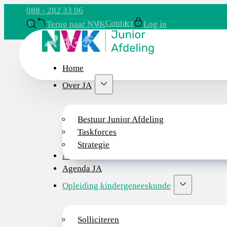
088 - 282 33 06
Contact
Terug naar NVK
Log in
Home
Over JA
Bestuur Junior Afdeling
Taskforces
Strategie
Nieuws
Agenda JA
Opleiding kindergeneeskunde
Solliciteren