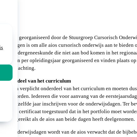
tie
 worden georganiseerd door de Stuurgroep Cursorisch Onderwi
deze dagen is om alle aios cursorisch onderwijs aan te bieden 
is
 de kindergeneeskunde die niet aan bod komen in het regionaa
n worden per opleidingsjaar georganiseerd en vinden plaats o
een overnachting.
s onderdeel van het curriculum
zijn een verplicht onderdeel van het curriculum en moeten dus
volgd worden. Iedereen die voor aanvang van de eerstejaarsdag
 voor datzelfde jaar inschrijven voor de onderwijsdagen. Ter be
aios een certificaat toegestuurd dat in het portfolio moet wor
lleen uitgereikt als de aios aan beide dagen heeft deelgenomen.
op de onderwijsdagen wordt van de aios verwacht dat de bijbeh