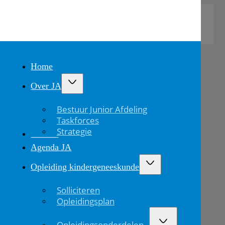
Home
Over JA
Bestuur Junior Afdeling
Taskforces
Strategie
Nieuws
Agenda JA
Opleiding kindergeneeskunde
Opleiding
Solliciteren
kindergeneeskunde
Opleidingsplan
Home
Opleidingsonderdelen