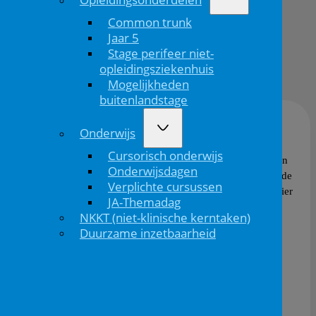
Common trunk
Juniorafdeling
Jaar 5
Stage perifeer niet-
Opleiding
opleidingsziekenhuis
kinde...
Mogelijkheden
buitenlandstage
Onderwijs
Op deze pagina’s vind je meer informatie over hoe de
Cursorisch onderwijs
opleiding Kindergeneeskunde eruitziet, zoals de indeling en
Onderwijsdagen
het onderwijs. Je leest hier meer over enkele overkoepelende
Verplichte cursussen
thema’s die belangrijk zijn voor jou als aios. Ook vind je hier
JA-Themadag
informatie over de sollicitaties voor als je nog niet in
NKKT (niet-klinische kerntaken)
opleiding bent.
Duurzame inzetbaarheid
Start van de opleiding
Start je binnenkort met de opleiding kindergeneeskunde?
Gefeliciteerd! Ook dan ben je hier op de goede plek.