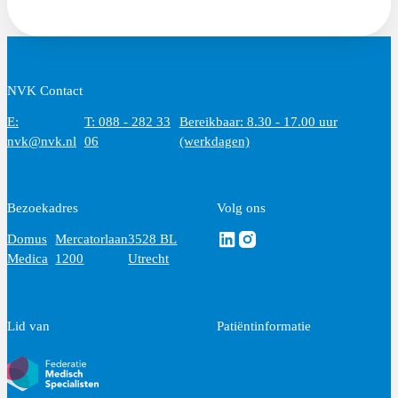
NVK Contact
E:
T: 088 - 282 33
Bereikbaar: 8.30 - 17.00 uur
nvk@nvk.nl
06
(werkdagen)
Bezoekadres
Volg ons
Volg ons via Linkedin
Volg ons via Instagram
Domus
Mercatorlaan
3528 BL
Medica
1200
Utrecht
Lid van
Patiëntinformatie