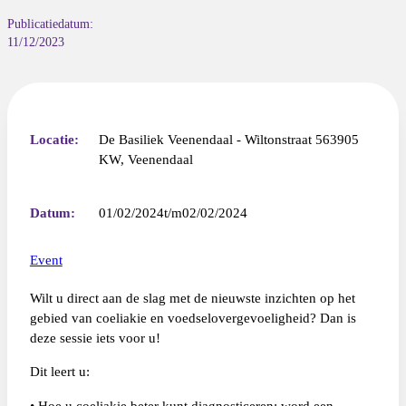
Publicatiedatum:
11/12/2023
Locatie:
De Basiliek Veenendaal - Wiltonstraat 563905
KW, Veenendaal
Datum:
01/02/2024
02/02/2024
Event
Wilt u direct aan de slag met de nieuwste inzichten op het
gebied van coeliakie en
voedselovergevoeligheid? Dan is
deze sessie iets voor u!
Dit leert u:
• Hoe u coeliakie beter kunt diagnosticeren; word een