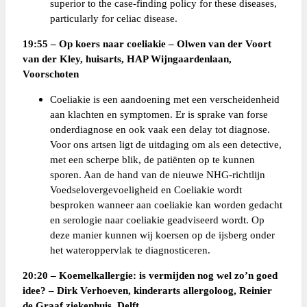
superior to the case-finding policy for these diseases,
particularly for celiac disease.
19:55 – Op koers naar coeliakie – Olwen van der Voort
van der Kley, huisarts, HAP Wijngaardenlaan,
Voorschoten
Coeliakie is een aandoening met een verscheidenheid
aan klachten en symptomen. Er is sprake van forse
onderdiagnose en ook vaak een delay tot diagnose.
Voor ons artsen ligt de uitdaging om als een detective,
met een scherpe blik, de patiënten op te kunnen
sporen. Aan de hand van de nieuwe NHG-richtlijn
Voedselovergevoeligheid en Coeliakie wordt
besproken wanneer aan coeliakie kan worden gedacht
en serologie naar coeliakie geadviseerd wordt. Op
deze manier kunnen wij koersen op de ijsberg onder
het wateroppervlak te diagnosticeren.
20:20 – Koemelkallergie: is vermijden nog wel zo’n goed
idee? – Dirk Verhoeven, kinderarts allergoloog, Reinier
de Graaf ziekenhuis, Delft