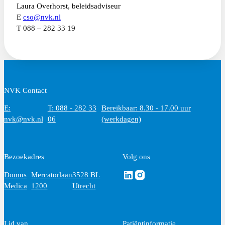
Laura Overhorst, beleidsadviseur
E
cso@nvk.nl
T 088 – 282 33 19
NVK Contact
E:
T: 088 - 282 33
Bereikbaar: 8.30 - 17.00 uur
nvk@nvk.nl
06
(werkdagen)
Bezoekadres
Volg ons
Volg ons via Linkedin
Volg ons via Instagram
Domus
Mercatorlaan
3528 BL
Medica
1200
Utrecht
Lid van
Patiëntinformatie