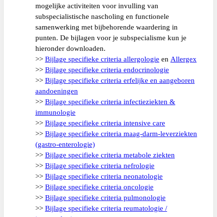
mogelijke activiteiten voor invulling van
subspecialistische nascholing en functionele
samenwerking met bijbehorende waardering in
punten. De bijlagen voor je subspecialisme kun je
hieronder downloaden.
>>
Bijlage specifieke criteria allergologie
en
Allergex
>>
Bijlage specifieke criteria endocrinologie
>>
Bijlage specifieke criteria erfelijke en aangeboren
aandoeningen
>>
Bijlage specifieke criteria infectieziekten &
immunologie
>>
Bijlage specifieke criteria intensive care
>>
Bijlage specifieke criteria maag-darm-leverziekten
(gastro-enterologie)
>>
Bijlage specifieke criteria metabole ziekten
>>
Bijlage specifieke criteria nefrologie
>>
Bijlage specifieke criteria neonatologie
>>
Bijlage specifieke criteria oncologie
>>
Bijlage specifieke criteria pulmonologie
>>
Bijlage specifieke criteria reumatologie /