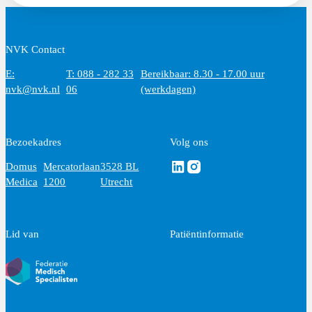
NVK Contact
E:
T: 088 - 282 33
Bereikbaar: 8.30 - 17.00 uur
nvk@nvk.nl
06
(werkdagen)
Bezoekadres
Volg ons
Volg ons via Linkedin
Volg ons via Instagram
Domus
Mercatorlaan
3528 BL
Medica
1200
Utrecht
Lid van
Patiëntinformatie