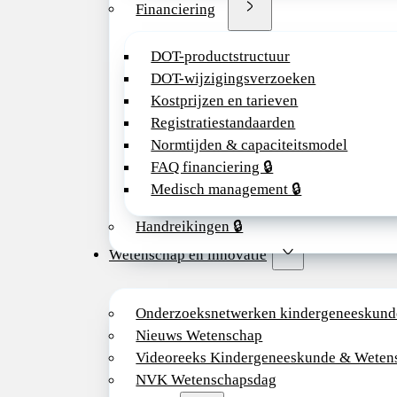
Financiering
DOT-productstructuur
DOT-wijzigingsverzoeken
Kostprijzen en tarieven
Registratiestandaarden
Normtijden & capaciteitsmodel
FAQ financiering 🔒
Medisch management 🔒
Handreikingen 🔒
Wetenschap en innovatie
Onderzoeksnetwerken kindergeneeskund
Nieuws Wetenschap
Videoreeks Kindergeneeskunde & Weten
NVK Wetenschapsdag