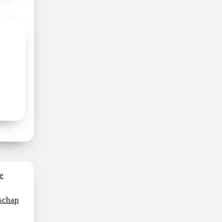
e
schap