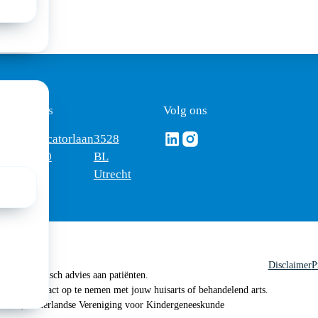
ezoekadres
Volg ons
Volg ons via Linkedin
Volg ons via Instagram
omus
Mercatorlaan
3528
edica
1200
BL
Utrecht
Disclaimer
P
 geen medisch advies aan patiënten.
n je om contact op te nemen met jouw huisarts of behandelend arts.
 2026, Nederlandse Vereniging voor Kindergeneeskunde