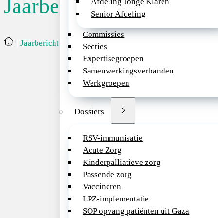
Jaarbericht
Afdeling Jonge Klaren
Senior Afdeling
De NVK hecht waard
Commissies
ontwikkelingen.
Home
Jaarbericht
Secties
Expertisegroepen
Samenwerkingsverbanden
Werkgroepen
Dossiers
RSV-immunisatie
Acute Zorg
Kinderpalliatieve zorg
Passende zorg
Vaccineren
LPZ-implementatie
SOP opvang patiënten uit Gaza