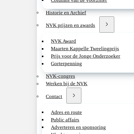
Columns van de voorzitter
Historie en Archief
NVK prijzen en awards
NVK Award
Maarten Kappelle Tweelingprijs
Prijs voor de Jonge Onderzoeker
Gorterpenning
NVK-congres
Werken bij de NVK
Contact
Adres en route
Public affairs
Adverteren en sponsoring