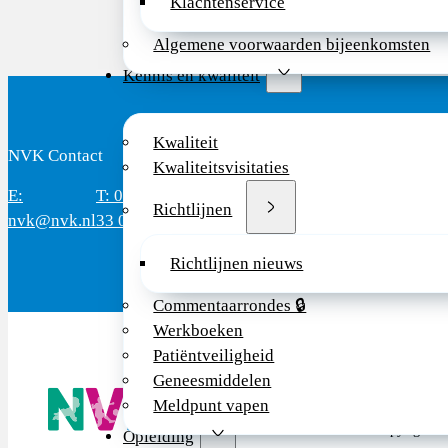
Klachtenservice
Algemene voorwaarden bijeenkomsten
Kennis en kwaliteit
Kwaliteit
NVK Contact
B
Kwaliteitsvisitaties
E:
T: 088 - 282
Bereikbaar: 8.30 - 17.00 uur
D
Richtlijnen
nvk@nvk.nl
33 06
(werkdagen)
M
Richtlijnen nieuws
Commentaarrondes 🔒
Werkboeken
Patiëntveiligheid
Geneesmiddelen
De NVK geeft
Meldpunt vapen
Wij advisere
Copyright ©
Opleiding