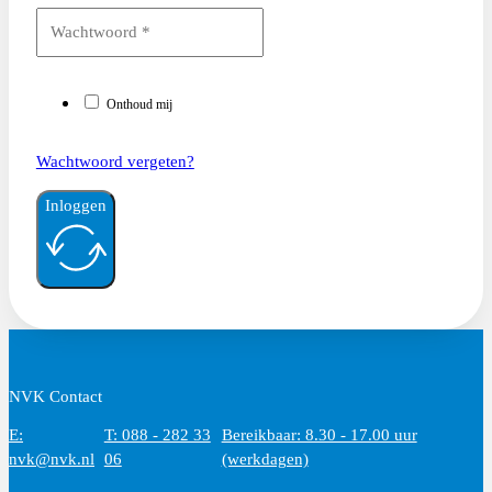
Onthoud mij
Wachtwoord vergeten?
Inloggen
NVK Contact
E:
T: 088 - 282 33
Bereikbaar: 8.30 - 17.00 uur
nvk@nvk.nl
06
(werkdagen)