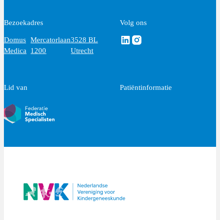
Bezoekadres
Volg ons
Volg ons via Linkedin
Volg ons via Instagram
Domus
Mercatorlaan
3528 BL
Medica
1200
Utrecht
Lid van
Patiëntinformatie