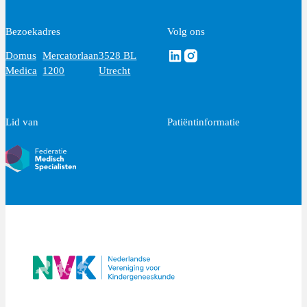
Bezoekadres
Volg ons
Volg ons via Linkedin
Volg ons via Instagram
Domus
Mercatorlaan
3528 BL
Medica
1200
Utrecht
Lid van
Patiëntinformatie