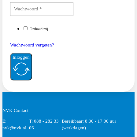
Onthoud mij
Wachtwoord vergeten?
Inloggen
NVK Contact
E:
T: 088 - 282 33
Bereikbaar: 8.30 - 17.00 uur
nvk@nvk.nl
06
(werkdagen)