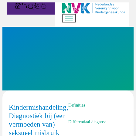
Definities
Kindermishandeling,
Diagnostiek bij (een
In dit document worden de volgende
Differentiaal diagnose
vermoeden van)
seksueel misbruik
Seksueel misbruik van kinderen is 