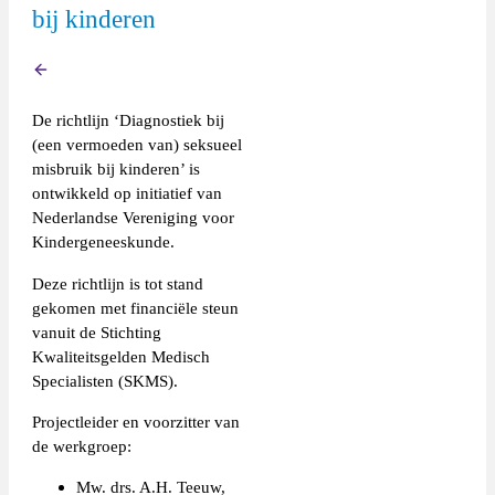
Zie tabel 1 t/m 5:
bij kinderen
Kind tot 12 jaar: elk seksue
Tabel 1 Welke genitale bevindingen
kinderen onder de twaalf jaar
Terug
Kind tussen 12-16 jaar: elk s
tussen gelijkwaardige seksuel
Anogenitale bevinding
Ass
De richtlijn ‘Diagnostiek bij
Kind tussen 16-18 jaar: elk s
(een vermoeden van) seksueel
dwang / geweld
misbruik bij kinderen’ is
giften van geld of goe
ontwikkeld op initiatief van
als de pleger een bijz
Nederlandse Vereniging voor
Algemeen
Afwe
als de minderjarige zic
Kindergeneeskunde.
als de minderjarige d
Anog
Deze richtlijn is tot stand
De b
Kind onder de 16 jaar: indie
gekomen met financiële steun
gemaakt wordt met het doel 
vanuit de Stichting
Kind onder de 18 jaar: als e
Genitaal erytheem/ roodheid/
Niet
Kwaliteitsgelden Medisch
Inflammatie
misb
Specialisten (SKMS).
Hierbij wordt met dwang ook bedoe
Projectleider en voorzitter van
Laceratie: een verse wond met een
de werkgroep:
Terminologie hymenletsel:
Mw. drs. A.H. Teeuw,