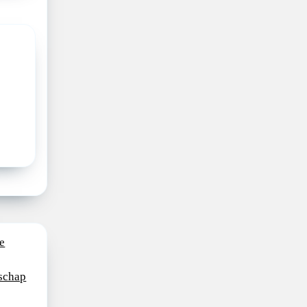
e
schap