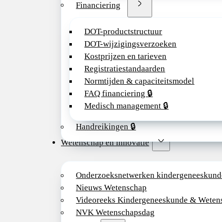
Financiering
DOT-productstructuur
DOT-wijzigingsverzoeken
Kostprijzen en tarieven
Registratiestandaarden
Normtijden & capaciteitsmodel
FAQ financiering 🔒
Medisch management 🔒
Handreikingen 🔒
Wetenschap en innovatie
Onderzoeksnetwerken kindergeneeskund
Nieuws Wetenschap
Videoreeks Kindergeneeskunde & Weten
NVK Wetenschapsdag