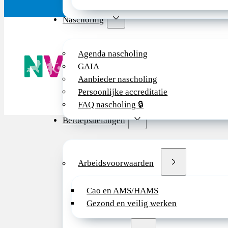
Nascholing
Agenda nascholing
De NVK geeft
GAIA
Wij advisere
Copyright ©
Aanbieder nascholing
Persoonlijke accreditatie
FAQ nascholing 🔒
Beroepsbelangen
Arbeidsvoorwaarden
Cao en AMS/HAMS
Gezond en veilig werken