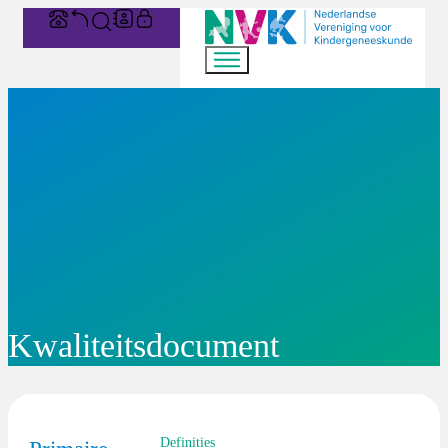
Kwaliteitsdocument
Definities