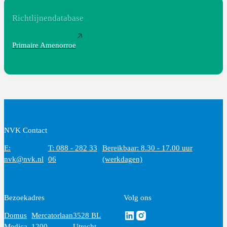
Sluit zwangerschap uit.
Richtlijnendatabase
Voer bij een patiënte met primaire amenorroe
progesteronbelastingstest uit.
Primaire Amenorroe
NVK Contact
E:
T: 088 - 282 33
Bereikbaar: 8.30 - 17.00 uur
nvk@nvk.nl
06
(werkdagen)
Bezoekadres
Volg ons
Volg ons via Linkedin
Volg ons via Instagram
Domus
Mercatorlaan
3528 BL
Medica
1200
Utrecht