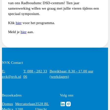
van ons Radboudumc DSD-centrum! Tien jaar
samenwerking willen we graag met jullie vieren tijdens een
speciaal symposium.
Klik
hier
voor het programma.
Meld je
hier
aan.
NVK Contact
E:
T: 088 - 282 33
Bereikbaar: 8.30 - 17.00 uur
nvk@nvk.nl
06
(werkdagen)
Bezoekadres
Volg ons
Volg ons via Linkedin
Volg ons via Instagram
Domus
Mercatorlaan
3528 BL
Medica
1200
Utrecht