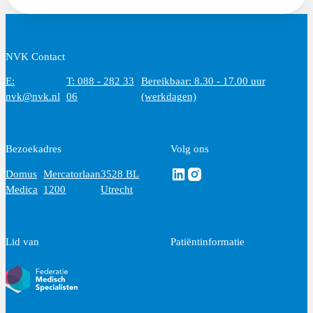
NVK Contact
E:
T: 088 - 282 33
Bereikbaar: 8.30 - 17.00 uur
nvk@nvk.nl
06
(werkdagen)
Bezoekadres
Volg ons
Volg ons via Linkedin
Volg ons via Instagram
Domus
Mercatorlaan
3528 BL
Medica
1200
Utrecht
Lid van
Patiëntinformatie