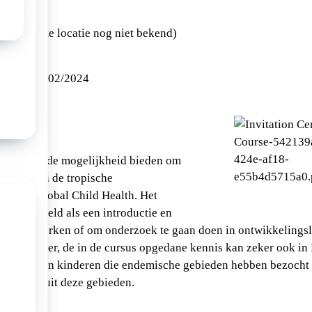
am (exacte locatie nog niet bekend)
024
10/02/2024
andidaten de mogelijkheid bieden om
ikkelen in de tropische
ofwel Global Child Health. Het
s is bedoeld als een introductie en
e gaan werken of om onderzoek te gaan doen in ontwikkelings
en). Echter, de in de cursus opgedane kennis kan zeker ook in
deling van kinderen die endemische gebieden hebben bezocht o
fkomstig uit deze gebieden.