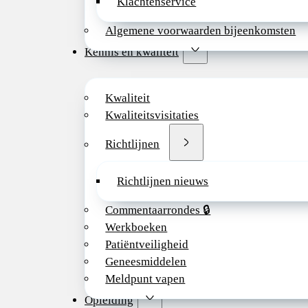
Klachtenservice
Algemene voorwaarden bijeenkomsten
Kennis en kwaliteit
Kwaliteit
Kwaliteitsvisitaties
Richtlijnen
Richtlijnen nieuws
Commentaarrondes 🔒
Werkboeken
Patiëntveiligheid
Geneesmiddelen
Meldpunt vapen
Opleiding