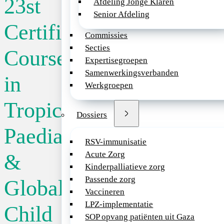
23st
Afdeling Jonge Klaren
Senior Afdeling
Locatie:
Amsterd
Certificate
Commissies
Secties
Course
Datum:
07/02/2
Expertisegroepen
Samenwerkingsverbanden
in
Werkgroepen
Event
Tropical
Dossiers
De cursus zal de k
zich verder te ontw
Paediatrics
kindergeneeskunde 
RSV-immunisatie
volgen van de cursu
Acute Zorg
&
aanmoediging om t
Kinderpalliatieve zorg
(endemische gebied
Passende zorg
Global
komen bij de behan
Vaccineren
etnische groepen a
LPZ-implementatie
Child
SOP opvang patiënten uit Gaza