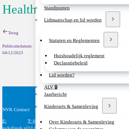
Health
Standpunten
The Amsterdam Centr
Course in Tropical 
Lidmaatschap en lid worden
Please note that th
Terug
Statuten en Reglementen
The course is sched
Publicatiedatum:
name, current posit
04/12/2023
Huishoudelijk reglement
J.c.calis@amsterd
Declaratiebeleid
Lid worden?
ALV 🔒
Jaarbericht
Kinderarts & Samenleving
NVK Contact
B
E:
T: 088 - 282
Bereikbaar: 8.30 - 17.00 uur
D
Over Kinderarts & Samenleving
nvk@nvk.nl
33 06
(werkdagen)
M