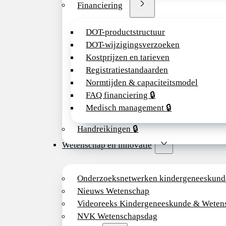
Financiering
DOT-productstructuur
DOT-wijzigingsverzoeken
Kostprijzen en tarieven
Registratiestandaarden
Normtijden & capaciteitsmodel
FAQ financiering 🔒
Medisch management 🔒
Handreikingen 🔒
Wetenschap en innovatie
Onderzoeksnetwerken kindergeneeskund
Nieuws Wetenschap
Videoreeks Kindergeneeskunde & Weten
NVK Wetenschapsdag