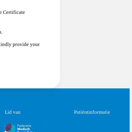
 Certificate
h.
 kindly provide your
Lid van
Patiëntinformatie