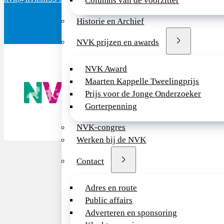
Columns van de voorzitter
Historie en Archief
NVK prijzen en awards
NVK Award
Maarten Kappelle Tweelingprijs
De NVK geeft
Wij advisere
Prijs voor de Jonge Onderzoeker
Copyright ©
Gorterpenning
NVK-congres
Werken bij de NVK
Contact
Adres en route
Public affairs
Adverteren en sponsoring