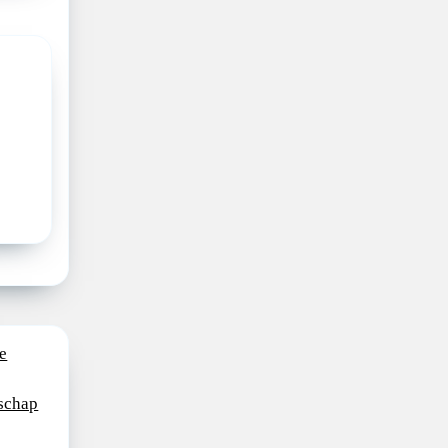
e
schap