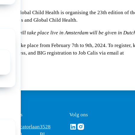
e for Global Child Health is organising the 23th edition of the
Paediatrics and Global Child Health.
e course will take place live in Amsterdam will be given in Dutc
uled to take place from February 7th to 9th, 2024. To register,
ion, address, and BIG registration to Job Calis via email at
amumc.nl
ezoekadres
Volg ons
Volg ons via Linkedin
Volg ons via Instagram
omus
Mercatorlaan
3528
edica
1200
BL