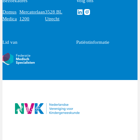
Bezoekadres
Volg ons
Volg ons via Linkedin
Volg ons via Instagram
Domus
Mercatorlaan
3528 BL
Medica
1200
Utrecht
Lid van
Patiëntinformatie