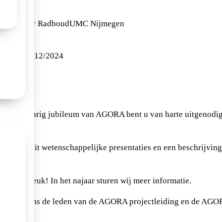
nce Center RadboudUMC Nijmegen
024
07/12/2024
an het 20 jarig jubileum van AGORA bent u van harte uitgenod
bestaan uit wetenschappelijke presentaties en een beschrijv
komen? Leuk! In het najaar sturen wij meer informatie.
groet namens de leden van de AGORA projectleiding en de AGO