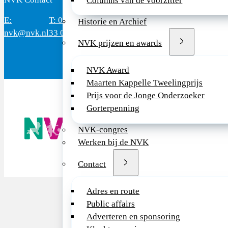
Columns van de voorzitter
E:
T: 088 - 282
Bereikbaar: 8.30 - 17.00 uur
D
Historie en Archief
nvk@nvk.nl
33 06
(werkdagen)
M
NVK prijzen en awards
NVK Award
Maarten Kappelle Tweelingprijs
Prijs voor de Jonge Onderzoeker
Gorterpenning
De NVK geeft
Wij advisere
NVK-congres
Copyright ©
Werken bij de NVK
Contact
Adres en route
Public affairs
Adverteren en sponsoring