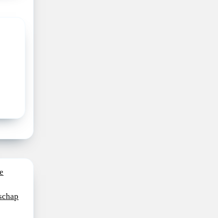
e
schap