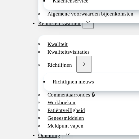
Klachtenservice
Algemene voorwaarden bijeenkomsten
Kennis en kwaliteit
Kwaliteit
Kwaliteitsvisitaties
Richtlijnen
Richtlijnen nieuws
Commentaarrondes 🔒
Werkboeken
Patiëntveiligheid
Geneesmiddelen
Meldpunt vapen
Opleiding