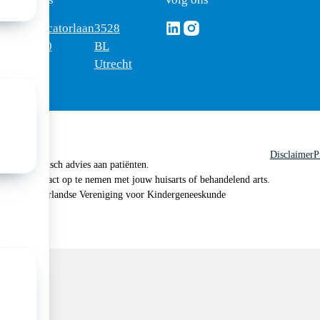
Volg ons via Linkedin
Volg ons via Instagram
omus
Mercatorlaan
3528
edica
1200
BL
Utrecht
Disclaimer
P
 geen medisch advies aan patiënten.
n je om contact op te nemen met jouw huisarts of behandelend arts.
 2026, Nederlandse Vereniging voor Kindergeneeskunde