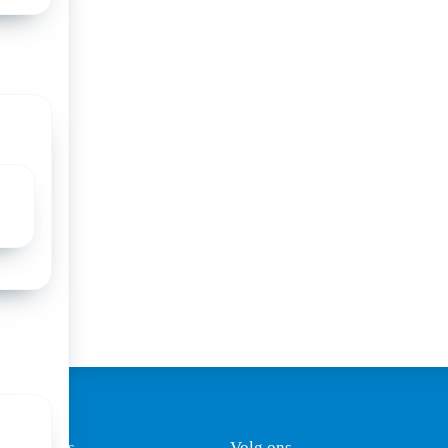
t Woud
o
en
e
t.nl
ezoekadres
Volg ons