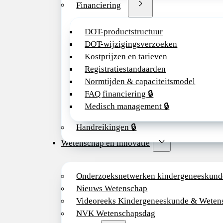
Financiering
DOT-productstructuur
DOT-wijzigingsverzoeken
Kostprijzen en tarieven
Registratiestandaarden
Normtijden & capaciteitsmodel
FAQ financiering 🔒
Medisch management 🔒
Handreikingen 🔒
Wetenschap en innovatie
Onderzoeksnetwerken kindergeneeskund
Nieuws Wetenschap
Videoreeks Kindergeneeskunde & Weten
NVK Wetenschapsdag