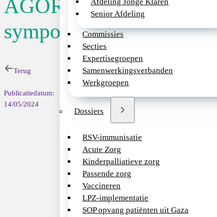
AGORA
Afdeling Jonge Klaren
Senior Afdeling
Locatie:
Experie
symposium
Commissies
Secties
Datum:
06/12/2
Expertisegroepen
Samenwerkingsverbanden
Terug
Werkgroepen
Event
Publicatiedatum:
14/05/2024
Dossiers
Ter gelegenheid v
symposium
RSV-immunisatie
Het programma zal 
Acute Zorg
de jaren heen.
Kinderpalliatieve zorg
Passende zorg
Bent u van plan te 
Vaccineren
Met vriendelijke 
LPZ-implementatie
SOP opvang patiënten uit Gaza