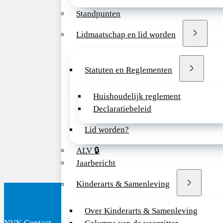
Sander Groen in ’
Edwin Ongkosuwit
Standpunten
Nel Roeleveld
Lidmaatschap en lid worden
Iris van Rooij
Michiel Schreuder
Allon van Uitert
Statuten en Reglementen
Loes van der Zand
Albertien van Eerd
Huishoudelijk reglement
Jaap Mulder
Declaratiebeleid
Rik Westland
Lid worden?
www.AGORAprojec
ALV 🔒
Jaarbericht
Kinderarts & Samenleving
Over Kinderarts & Samenleving
NVK Contact
B