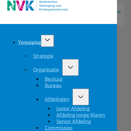
Vereniging
Strategie
Organisatie
Bestuur
Bureau
Afdelingen
Als
Junior Afdeling
eetlust
Afdeling Jonge Klaren
Senior Afdeling
een
Commissies