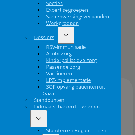
Secties
signaal
Expertisegroepen
wordt
Samenwerkingsverbanden
Werkgroepen
Dossiers
RSV-immunisatie
Terug
Acute Zorg
Publicatiedatum:
Kinderpalliatieve zorg
21/11/2025
Passende zorg
Vaccineren
LPZ-implementatie
SOP opvang patiënten uit
Gaza
Locatie:
Online
Standpunten
Lidmaatschap en lid worden
Datum:
19/01/2026
19/01/2026
Statuten en Reglementen
Tijd:
20:00
21:30