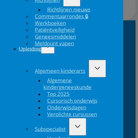
nascholing@springer.com
Richtlijnen nieuws
Commentaarrondes 🔒
Werkboeken
Patiëntveiligheid
Geneesmiddelen
NVK Contact
Meldpunt vapen
Opleiding
E:
T: 088 - 282 33
Bereikbaar: 8.30 - 17.00 uur
nvk@nvk.nl
06
(werkdagen)
Algemeen kinderarts
Algemene
Bezoekadres
Volg ons
kindergeneeskunde
Volg ons via Linkedin
Volg ons via Instagram
Domus
Mercatorlaan
3528 BL
Top 2025
Medica
1200
Utrecht
Cursorisch onderwijs
Onderwijsdagen
Verplichte cursussen
Lid van
Patiëntinformatie
Subspecialist