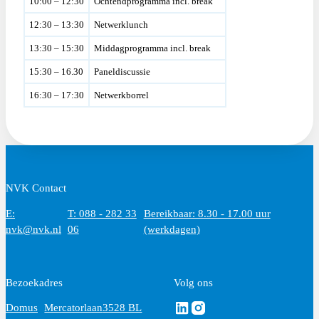
10:00 – 12:30
Ochtendprogramma incl. break
12:30 – 13:30
Netwerklunch
13:30 – 15:30
Middagprogramma incl. break
15:30 – 16.30
Paneldiscussie
16:30 – 17:30
Netwerkborrel
NVK Contact
E:
T: 088 - 282 33
Bereikbaar: 8.30 - 17.00 uur
nvk@nvk.nl
06
(werkdagen)
Bezoekadres
Volg ons
Volg ons via Linkedin
Volg ons via Instagram
Domus
Mercatorlaan
3528 BL