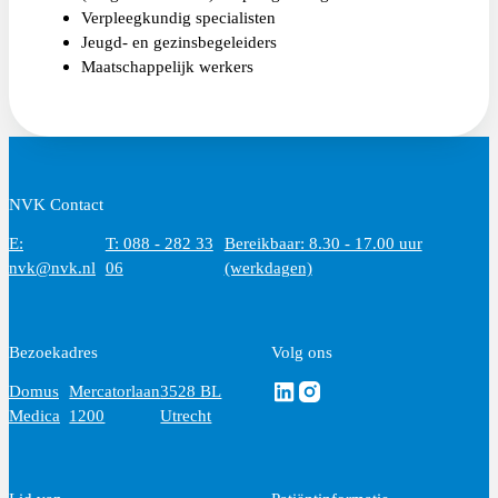
Verpleegkundig specialisten
Jeugd- en gezinsbegeleiders
Maatschappelijk werkers
NVK Contact
E:
T: 088 - 282 33
Bereikbaar: 8.30 - 17.00 uur
nvk@nvk.nl
06
(werkdagen)
Bezoekadres
Volg ons
Volg ons via Linkedin
Volg ons via Instagram
Domus
Mercatorlaan
3528 BL
Medica
1200
Utrecht