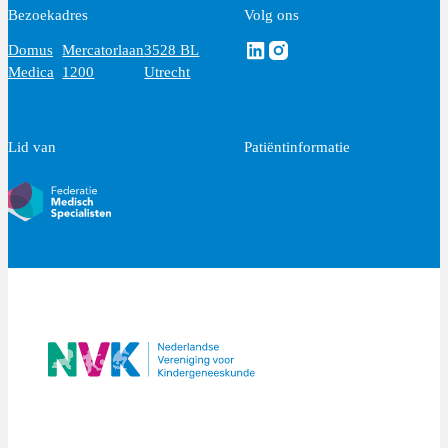
Bezoekadres
Volg ons
Volg ons via Linkedin
Volg ons via Instagram
Domus
Mercatorlaan
3528 BL
Medica
1200
Utrecht
Lid van
Patiëntinformatie