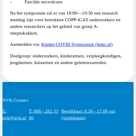
– Fasciitis necroticans
Na het symposium zal er van 18:00—19:30 een research
meeting zijn voor betrokken COPP-iGAS onderzoekers en
andere researchers op het gebied van groep A-
streptokokken.
Aanmelden via:
Kinder-COVID Symposium (lumc.nl)
Doelgroep: onderzoekers, kinderartsen, verpleegkundigen,
jeugdartsen, huisartsen en andere geïnteresseerden.
NVK Contact
E:
T: 088 - 282 33
Bereikbaar: 8.30 - 17.00 uur
nvk@nvk.nl
06
(werkdagen)