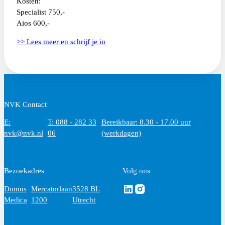
Kosten:
Specialist 750,-
Aios 600,-
>> L
ees meer en schrijf je in
NVK Contact
E:
T: 088 - 282 33
Bereikbaar: 8.30 - 17.00 uur
nvk@nvk.nl
06
(werkdagen)
Bezoekadres
Volg ons
Volg ons via Linkedin
Volg ons via Instagram
Domus
Mercatorlaan
3528 BL
Medica
1200
Utrecht