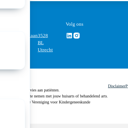
ezoekadres
Volg ons
Volg ons via Linkedin
Volg ons via Instagram
omus
Mercatorlaan
3528
edica
1200
BL
Utrecht
Disclaimer
P
 geen medisch advies aan patiënten.
n je om contact op te nemen met jouw huisarts of behandelend arts.
 2026, Nederlandse Vereniging voor Kindergeneeskunde