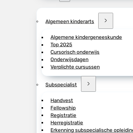
Algemeen kinderarts
Algemene kindergeneeskunde
Top 2025
Cursorisch onderwijs
Onderwijsdagen
Verplichte cursussen
Subspecialist
Handvest
Fellowship
Registratie
Herregistratie
Erkenning subspecialische opleidin