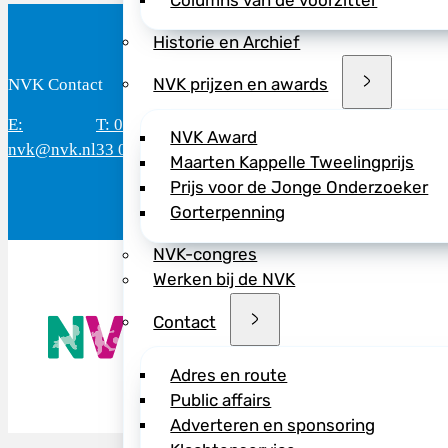
Columns van de voorzitter
Historie en Archief
NVK prijzen en awards
NVK Contact
B
E:
T: 088 - 282
Bereikbaar: 8.30 - 17.00 uur
D
NVK Award
nvk@nvk.nl
33 06
(werkdagen)
M
Maarten Kappelle Tweelingprijs
Prijs voor de Jonge Onderzoeker
Gorterpenning
NVK-congres
Werken bij de NVK
De NVK geeft
Contact
Wij advisere
Copyright ©
Adres en route
Public affairs
Adverteren en sponsoring