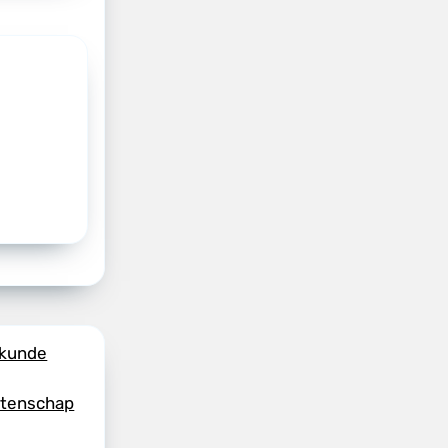
skunde
etenschap