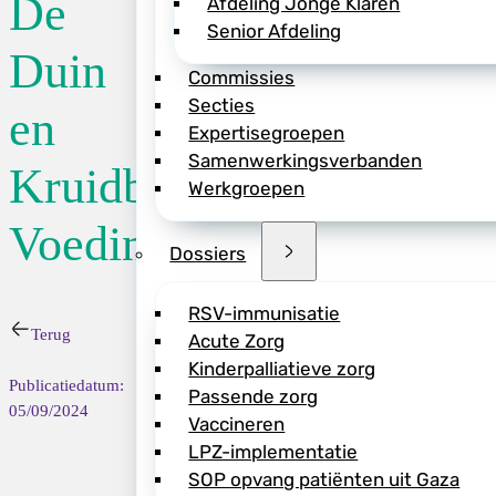
De
Afdeling Jonge Klaren
Senior Afdeling
Locatie:
Landgoe
Duin
Commissies
Secties
en
Datum:
14/11/2
Expertisegroepen
Samenwerkingsverbanden
Kruidberg
Werkgroepen
Event
Voedingsdagen
Dossiers
In twee dagen uw k
Met zeer deskundi
RSV-immunisatie
Terug
Acute Zorg
onder de bezielend
Kinderpalliatieve zorg
Publicatiedatum:
In deze twee dagen
Passende zorg
05/09/2024
praktijk van de kin
Vaccineren
LPZ-implementatie
SOP opvang patiënten uit Gaza