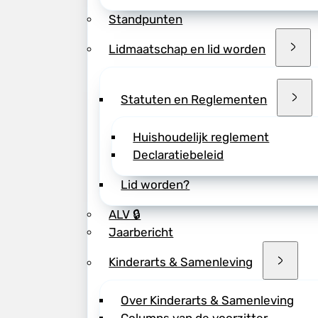
Onderwerpen die a
Standpunten
Gezonde leefs
Lidmaatschap en lid worden
Nieuwe inzic
Veel voorkom
Voedingstrend
Statuten en Reglementen
Nieuwe richtl
Huishoudelijk reglement
Wanneer en hoe bij
Declaratiebeleid
Klik
hier
voor het
Lid worden?
Klik
hier
om je in t
ALV 🔒
Jaarbericht
Accreditatie wordt
Kosten
: Kinderart
Kinderarts & Samenleving
Over Kinderarts & Samenleving