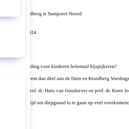
d Duin & Kruidberg te Santpoort Noord
024
15/11/2024
ennis over voeding voor kinderen helemaal bijspijkeren?
ge sprekers? Neem dan deel aan de Duin en Kruidberg Voeding
e leiding van prof. dr. Hans van Goudoever en prof. dr. Koen Jo
 nemen we de tijd om diepgaand in te gaan op veel voorkomen
derarts.