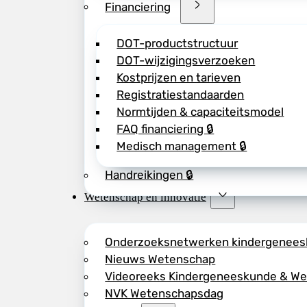
Financiering
DOT-productstructuur
DOT-wijzigingsverzoeken
Kostprijzen en tarieven
Registratiestandaarden
Normtijden & capaciteitsmodel
FAQ financiering 🔒
Medisch management 🔒
Handreikingen 🔒
Wetenschap en innovatie
Onderzoeksnetwerken kindergenee
Nieuws Wetenschap
Videoreeks Kindergeneeskunde & W
NVK Wetenschapsdag