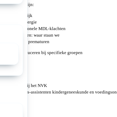
anbod komen zijn:
tijl in de praktijk
hten voedselallergie
ende en functionele MDL-klachten
s en stoornissen: waar staan we
ijn voeding bij prematuren
voeding introduceren bij specifieke groepen
 programma
e schrijven
 aangevraagd bij het NVK
sen € 600 en arts-assistenten kindergeneeskunde en voedingso