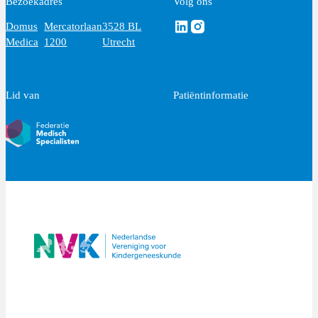
Bezoekadres
Volg ons
Volg ons via Linkedin
Volg ons via Instagram
Domus
Mercatorlaan
3528 BL
Medica
1200
Utrecht
Lid van
Patiëntinformatie