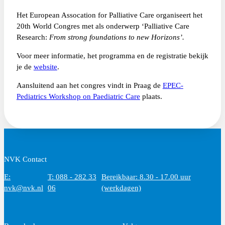
Het European Assocation for Palliative Care organiseert het
20th World Congres met als onderwerp ‘Palliative Care
Research:
From strong foundations to new Horizons’.
Voor meer informatie, het programma en de registratie bekijk
je de
website
.
Aansluitend aan het congres vindt in Praag de
EPEC-
Pediatrics Workshop on Paediatric Care
plaats.
NVK Contact
E:
T: 088 - 282 33
Bereikbaar: 8.30 - 17.00 uur
nvk@nvk.nl
06
(werkdagen)