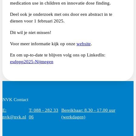
medication use in children en innovatie dose finding.
Deel ook je onderzoek met ons door een abstract in te
dienen voor 1 februari 2025.
Dit wil je niet missen!
Voor meer informatie kijk op onze
website
.
En om up-to-date te blijven volg ons op LinkedIn:
esdppp2025-Nijmegen
NVK Contact
E:
T: 088 - 282 33
Bereikbaar: 8.30 - 17.00 uur
nvk@nvk.nl
06
(werkdagen)