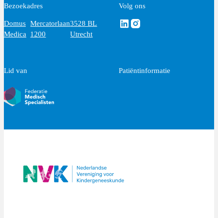
Bezoekadres
Volg ons
Volg ons via Linkedin
Volg ons via Instagram
Domus
Mercatorlaan
3528 BL
Medica
1200
Utrecht
Lid van
Patiëntinformatie