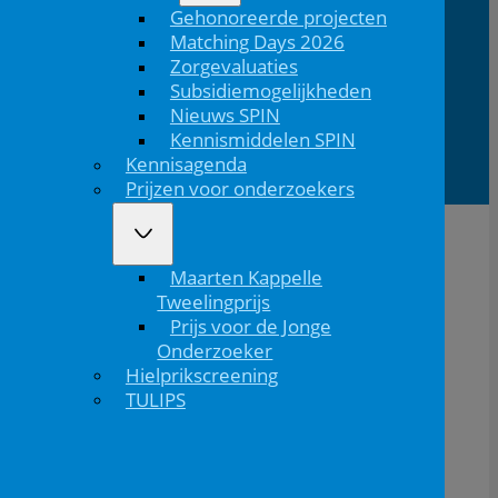
Gehonoreerde projecten
Matching Days 2026
Zorgevaluaties
Lid van
Patiëntinformatie
Subsidiemogelijkheden
Nieuws SPIN
Kennismiddelen SPIN
Kennisagenda
Prijzen voor onderzoekers
Maarten Kappelle
Tweelingprijs
Prijs voor de Jonge
Onderzoeker
Hielprikscreening
TULIPS
De NVK geeft geen medisch advies aan patiënten.
Wij adviseren je om contact op te nemen met jouw huisarts of behandelend arts.
Copyright © 2026, Nederlandse Vereniging voor Kindergeneeskunde