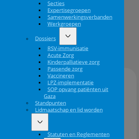
Secties
Bevlogenheid
Expertisegroepen
Samenwerkingsverbanden
Werkgroepen
Terug
Dossiers
RSV-immunisatie
Publicatiedatum:
Acute Zorg
15/05/2026
Kinderpalliatieve zorg
Passende zorg
Vaccineren
LPZ-implementatie
Locatie:
Prodentfabriek Amersfoort
SOP opvang patiënten uit
Gaza
Standpunten
Datum:
18/11/2026
Lidmaatschap en lid worden
Tijd:
10:30
16:30
Statuten en Reglementen