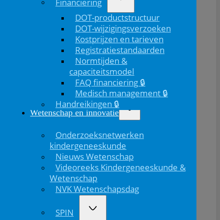
Financiering
DOT-productstructuur
DOT-wijzigingsverzoeken
Kostprijzen en tarieven
Registratiestandaarden
Normtijden &
capaciteitsmodel
FAQ financiering 🔒
Medisch management 🔒
Handreikingen 🔒
Wetenschap en innovatie
Onderzoeksnetwerken
kindergeneeskunde
Nieuws Wetenschap
Videoreeks Kindergeneeskunde &
Wetenschap
NVK Wetenschapsdag
SPIN