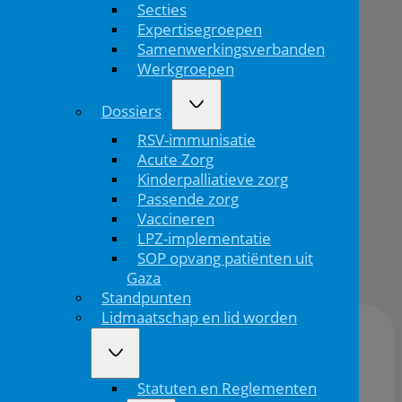
Secties
Physiological
Expertisegroepen
Society
Samenwerkingsverbanden
Werkgroepen
Congress
Dossiers
2026
RSV-immunisatie
Acute Zorg
Kinderpalliatieve zorg
Passende zorg
Terug
Vaccineren
LPZ-implementatie
Publicatiedatum:
SOP opvang patiënten uit
22/06/2026
Gaza
Standpunten
Lidmaatschap en lid worden
Locatie:
Leeuwenbergh Utrecht
Statuten en Reglementen