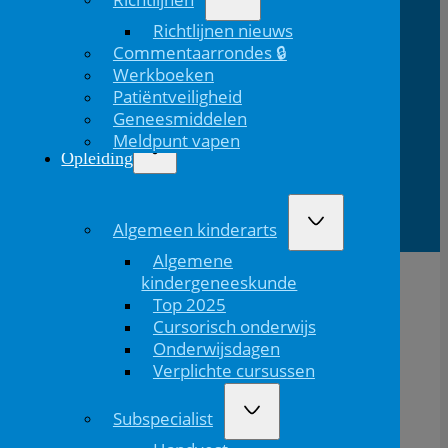
Richtlijnen nieuws
Volg ons via Linkedin
Volg ons via Instagram
Domus
Mercatorlaan
3528 BL
Commentaarrondes 🔒
Medica
1200
Utrecht
Werkboeken
Patiëntveiligheid
Geneesmiddelen
Lid van
Patiëntinformatie
Meldpunt vapen
Opleiding
Algemeen kinderarts
Algemene
kindergeneeskunde
Top 2025
Cursorisch onderwijs
Onderwijsdagen
Verplichte cursussen
Subspecialist