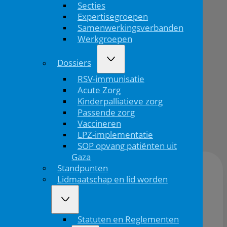
Secties
EUROKiDs
Expertisegroepen
Kawasaki
Samenwerkingsverbanden
Werkgroepen
Congres
Dossiers
RSV-immunisatie
Acute Zorg
Kinderpalliatieve zorg
Terug
Passende zorg
Publicatiedatum:
Vaccineren
07/11/2025
LPZ-implementatie
SOP opvang patiënten uit
Gaza
Standpunten
Lidmaatschap en lid worden
Locatie:
OBA oosterdok Public Library, oosterdokkade
143, 1011 DH Amsterdam
Statuten en Reglementen
Datum:
04/03/2026
06/03/2026