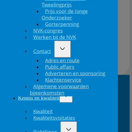
Tweelingprijs
Prijs voor de Jonge
Programma:
Onderzoeker
Gorterpenning
NVK-congres
Werken bij de NVK
Contact
Adres en route
Public affairs
Adverteren en sponsoring
Klachtenservice
Algemene voorwaarden
bijeenkomsten
NVK Contact
Kennis en kwaliteit
E:
T: 088 - 282 33
Bereikbaar: 8.30 - 17.00 uur
nvk@nvk.nl
06
(werkdagen)
Kwaliteit
Kwaliteitsvisitaties
Richtlijnen
Bezoekadres
Volg ons