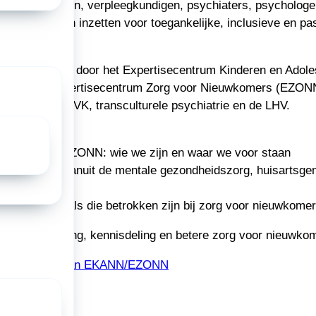
verloskundigen, verpleegkundigen, psychiaters, psycholog
die zich willen inzetten voor toegankelijke, inclusieve en p
 georganiseerd door het Expertisecentrum Kinderen en Adol
) en het Expertisecentrum Zorg voor Nieuwkomers (EZONN
 de NVOG, NVK, transculturele psychiatrie en de LHV.
enkomst:
 met EKANN/EZONN: wie we zijn en waar we voor staan
rende pitches vanuit de mentale gezondheidszorg, huisartsg
wenzorg
re professionals die betrokken zijn bij zorg voor nieuwkome
an verbinding, kennisdeling en betere zorg voor nieuwkom
ia de website van EKANN/EZONN