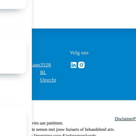
ezoekadres
Volg ons
Volg ons via Linkedin
Volg ons via Instagram
omus
Mercatorlaan
3528
edica
1200
BL
Utrecht
Disclaimer
P
 geen medisch advies aan patiënten.
n je om contact op te nemen met jouw huisarts of behandelend arts.
 2026, Nederlandse Vereniging voor Kindergeneeskunde