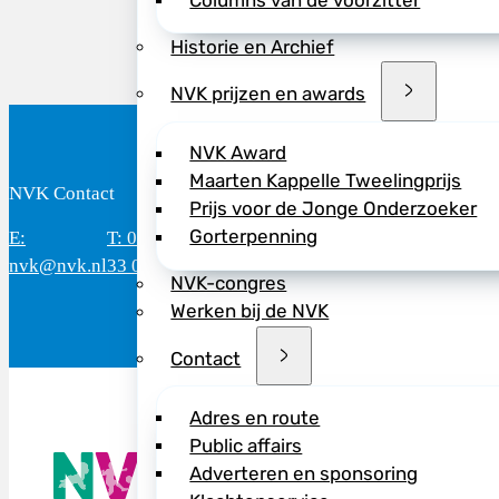
Columns van de voorzitter
Historie en Archief
NVK prijzen en awards
NVK Award
Maarten Kappelle Tweelingprijs
NVK Contact
B
Prijs voor de Jonge Onderzoeker
Gorterpenning
E:
T: 088 - 282
Bereikbaar: 8.30 - 17.00 uur
D
nvk@nvk.nl
33 06
(werkdagen)
M
NVK-congres
Werken bij de NVK
Contact
Adres en route
Public affairs
De NVK geeft
Adverteren en sponsoring
Wij advisere
Copyright ©