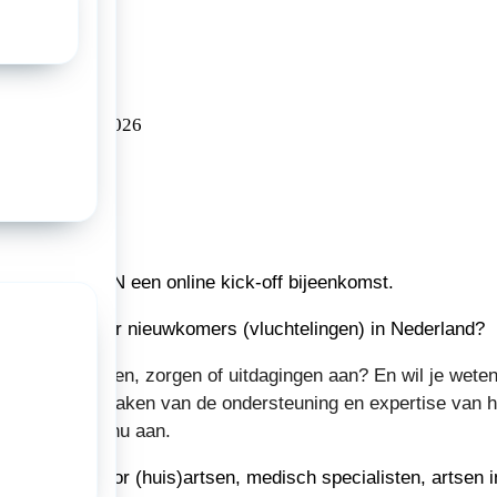
via zoom
026
01/07/2026
t EKANN/EZONN een online kick-off bijeenkomst.
bij de zorg voor nieuwkomers (vluchtelingen) in Nederland?
ms tegen vragen, zorgen of uitdagingen aan? En wil je weten
gebruik kunt maken van de ondersteuning en expertise van h
 Meld je dan nu aan.
s bedoeld voor (huis)artsen, medisch specialisten, artsen i