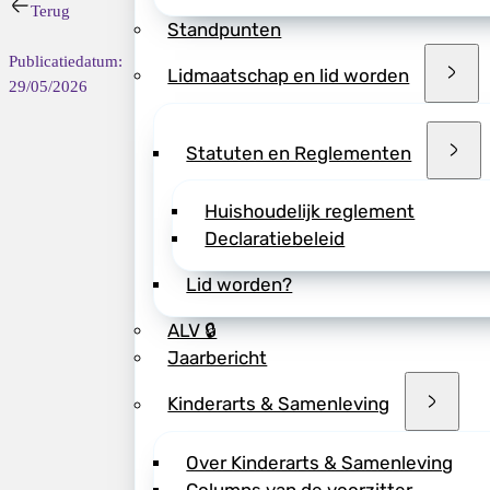
gezondheidszorg, 
Terug
Standpunten
zorgprofessionals 
Publicatiedatum:
nieuwkomers.
Lidmaatschap en lid worden
29/05/2026
De kick-off wordt
Nederland (EKANN
Statuten en Reglementen
samenwerking met
Tijdens deze bije
Huishoudelijk reglement
• Maak je kennis
Declaratiebeleid
• Hoor je inspire
Lid worden?
kindzorg en vrou
• Ontmoet je ande
ALV 🔒
Jaarbericht
Samen bouwen we a
Kinderarts & Samenleving
>>
meld je aan v
Over Kinderarts & Samenleving