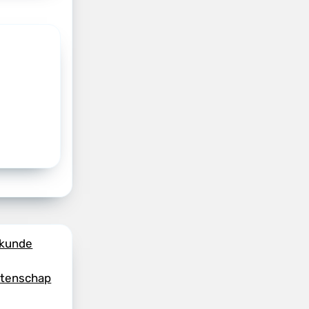
skunde
etenschap