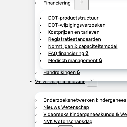
Financiering
DOT-productstructuur
DOT-wijzigingsverzoeken
Kostprijzen en tarieven
Registratiestandaarden
Normtijden & capaciteitsmodel
FAQ financiering 🔒
Medisch management 🔒
Handreikingen 🔒
Wetenschap en innovatie
Onderzoeksnetwerken kindergenee
Nieuws Wetenschap
Videoreeks Kindergeneeskunde & W
NVK Wetenschapsdag