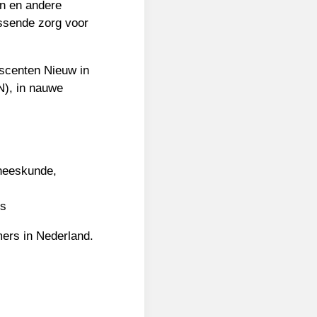
en en andere
assende zorg voor
escenten Nieuw in
), in nauwe
eneeskunde,
rs
ers in Nederland.