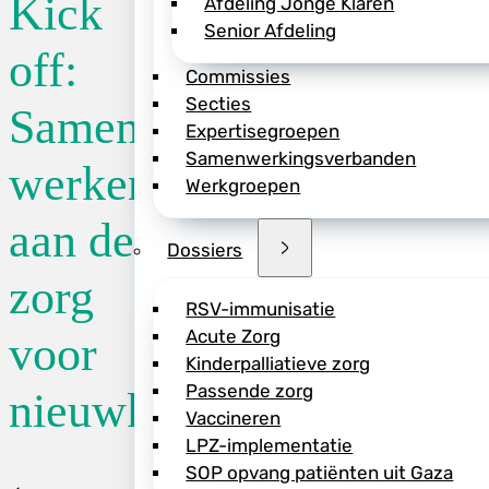
Kick
Afdeling Jonge Klaren
Senior Afdeling
Locatie:
online 
off:
Commissies
Secties
Samen
Datum:
01/07/2
Expertisegroepen
Samenwerkingsverbanden
werken
Werkgroepen
Tijd:
19:30
aan de
Dossiers
1 juli organiseer
zorg
RSV-immunisatie
Ben jij betrokken 
Acute Zorg
voor
Kinderpalliatieve zorg
Loop je daarbij so
Passende zorg
nieuwkomers
zorgprofessional 
Vaccineren
expertisecentrum?
LPZ-implementatie
Deze bijeenkomst i
SOP opvang patiënten uit Gaza