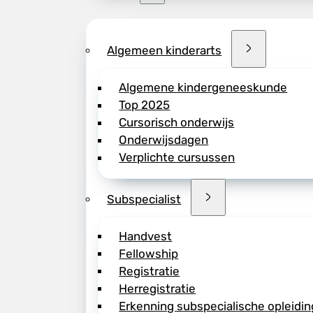
Algemeen kinderarts
Algemene kindergeneeskunde
Top 2025
Cursorisch onderwijs
Onderwijsdagen
Verplichte cursussen
Subspecialist
Handvest
Fellowship
Registratie
Herregistratie
Erkenning subspecialische opleidin