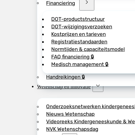
Financiering
DOT-productstructuur
DOT-wijzigingsverzoeken
Kostprijzen en tarieven
Registratiestandaarden
Normtijden & capaciteitsmodel
FAQ financiering 🔒
Medisch management 🔒
Handreikingen 🔒
Wetenschap en innovatie
Onderzoeksnetwerken kindergenee
Nieuws Wetenschap
Videoreeks Kindergeneeskunde & W
NVK Wetenschapsdag