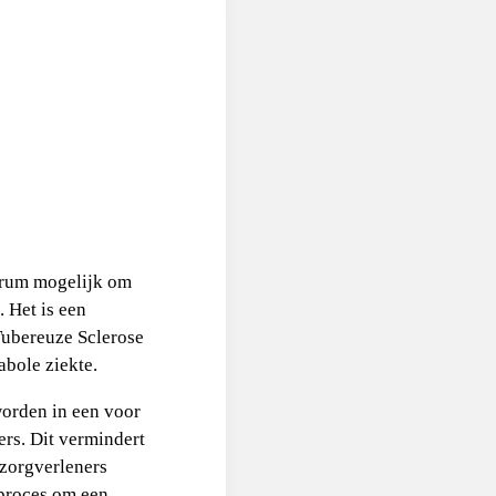
trum mogelijk om
 Het is een
Tubereuze Sclerose
bole ziekte.
worden in een voor
rs. Dit vermindert
 zorgverleners
 proces om een