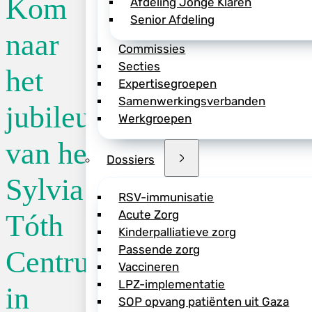
Kom
Afdeling Jonge Klaren
Senior Afdeling
Locatie:
Sylvia 
naar
Commissies
Secties
het
Datum:
17/10/2
Expertisegroepen
Samenwerkingsverbanden
jubileumsymposium
Werkgroepen
Tijd:
09:15
van het
Dossiers
Het Sylvia Tóth Ce
Sylvia
het welzijn van ki
RSV-immunisatie
speciaal centrum g
Acute Zorg
Tóth
Complex en kindere
Kinderpalliatieve zorg
Passende zorg
Centrum
Voor deze kinderen
Vaccineren
hen ontworpen fami
LPZ-implementatie
in
de belasting voor 
SOP opvang patiënten uit Gaza
samen te bespreken