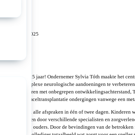
Tóth Centrum
025
17/10/2025
17:15
ntrum bestaat 25 jaar! Ondernemer Sylvia Tóth maakte het cen
nderen met complexe neurologische aandoeningen te verbeteren.
ericht op kinderen met onbegrepen ontwikkelingsachterstand, 
n die een stamceltransplantatie ondergingen vanwege een meta
 plant het team alle afspraken in één of twee dagen. Kinderen 
liekamer gezien door verschillende specialisten en zorgverlene
kinderen en hun ouders. Door de bevindingen van de betrokken
 ontstaat een vollediger totaalbeeld wat zorgt voor een sneller