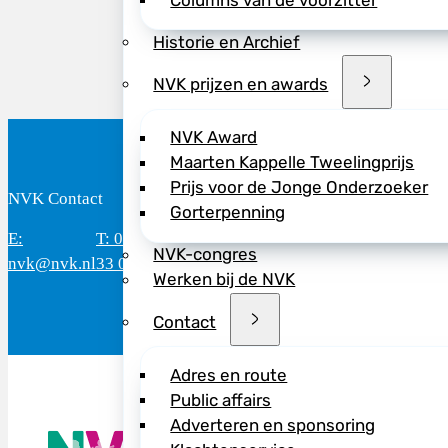
Columns van de voorzitter
Historie en Archief
NVK prijzen en awards
NVK Award
Maarten Kappelle Tweelingprijs
Prijs voor de Jonge Onderzoeker
NVK Contact
B
Gorterpenning
E:
T: 088 - 282
Bereikbaar: 8.30 - 17.00 uur
D
NVK-congres
nvk@nvk.nl
33 06
(werkdagen)
M
Werken bij de NVK
Contact
Adres en route
Public affairs
Adverteren en sponsoring
De NVK geeft