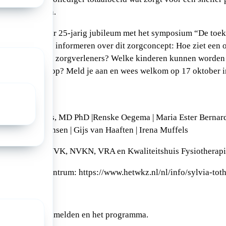
 of op te volgen.
ntrum viert haar 25-jarig jubileum met het symposium “De toek
n onderzoekers informeren over dit zorgconcept: Hoe ziet een
 specialisten en zorgverleners? Welke kinderen kunnen worde
ers en kinderen op? Meld je aan en wees welkom op 17 oktober 
n Utrecht.
onder andere:
aap Jan Boelens, MD PhD |Renske Oegema | Maria Ester Bernardo
selt | Floor Jansen | Gijs van Haaften | Irena Muffels
ngevraagd bij: NVK, NVKN, VRA en Kwaliteitshuis Fysiotherapi
 Sylvia Tóth Centrum: https://www.hetwkz.nl/nl/info/sylvia-tot
de
link
voor aanmelden en het programma.