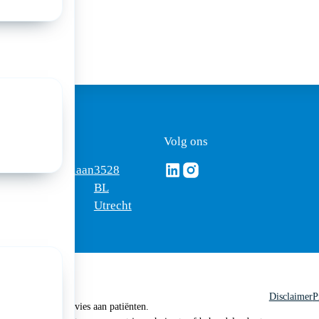
ezoekadres
Volg ons
Volg ons via Linkedin
Volg ons via Instagram
omus
Mercatorlaan
3528
edica
1200
BL
Utrecht
Disclaimer
P
 geen medisch advies aan patiënten.