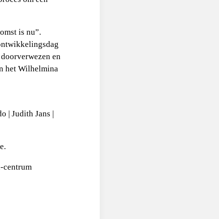
omst is nu”.
 ontwikkelingsdag
n doorverwezen en
in het Wilhelmina
 | Judith Jans |
e.
h-centrum