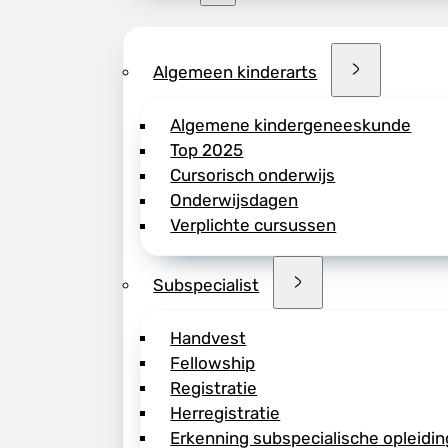
Algemeen kinderarts
Algemene kindergeneeskunde
Top 2025
Cursorisch onderwijs
Onderwijsdagen
Verplichte cursussen
Subspecialist
Handvest
Fellowship
Registratie
Herregistratie
Erkenning subspecialische opleidin