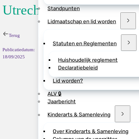
Utrecht
diagnose te stellen
Standpunten
Het Sylvia Tóth Ce
Lidmaatschap en lid worden
Betrokken artsen e
Terug
eruit? Wat doen de
Statuten en Reglementen
wat levert dit oud
Publicatiedatum:
Kinderziekenhuis i
18/09/2025
Huishoudelijk reglement
Met bijdragen van 
Declaratiebeleid
Ludo van de Pol, J
Peter Marin Van Has
Lid worden?
Accreditatie is aa
ALV 🔒
Jaarbericht
Meer info over het
Kinderarts & Samenleving
Over Kinderarts & Samenleving
Klik op de volgen