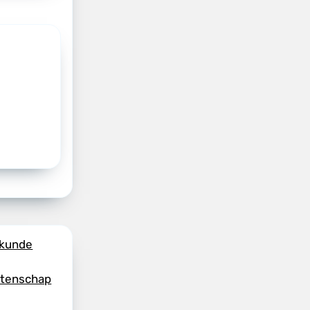
skunde
etenschap