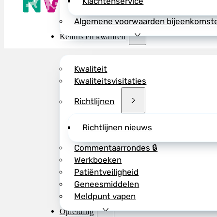
Klachtenservice
Wij advisere
Copyright ©
Algemene voorwaarden bijeenkomst
Kennis en kwaliteit
Kwaliteit
Kwaliteitsvisitaties
Richtlijnen
Richtlijnen nieuws
Commentaarrondes 🔒
Werkboeken
Patiëntveiligheid
Geneesmiddelen
Meldpunt vapen
Opleiding