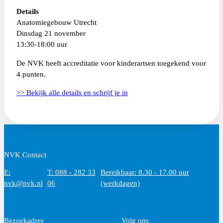
Details
Anatomiegebouw Utrecht
Dinsdag 21 november
13:30-18:00 uur
De NVK heeft accreditatie voor kinderartsen toegekend voor
4 punten.
>> Bekijk alle details en schrijf je in
NVK Contact
E:
T: 088 - 282 33
Bereikbaar: 8.30 - 17.00 uur
nvk@nvk.nl
06
(werkdagen)
Bezoekadres
Volg ons