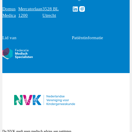
Volg ons via Linkedin
Volg ons via Instagram
Domus
Mercatorlaan
3528 BL
Medica
1200
Utrecht
Lid van
Patiëntinformatie
De NVK geeft geen medisch advies aan patiënten.