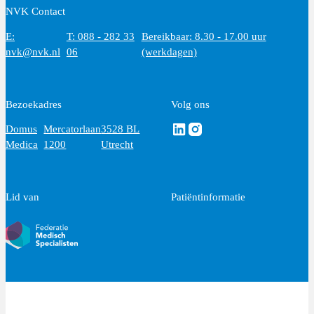
NVK Contact
E:
T: 088 - 282 33
Bereikbaar: 8.30 - 17.00 uur
nvk@nvk.nl
06
(werkdagen)
Bezoekadres
Volg ons
Volg ons via Linkedin
Volg ons via Instagram
Domus
Mercatorlaan
3528 BL
Medica
1200
Utrecht
Lid van
Patiëntinformatie