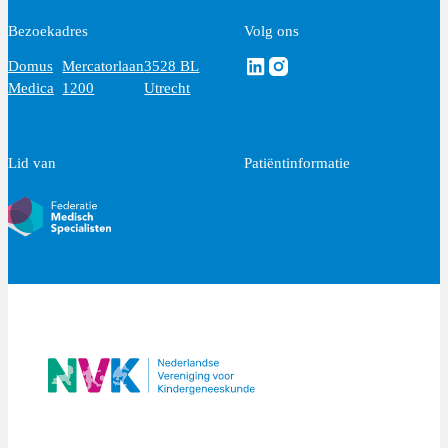
Bezoekadres
Volg ons
Volg ons via Linkedin
Volg ons via Instagram
Domus
Mercatorlaan
3528 BL
Medica
1200
Utrecht
Lid van
Patiëntinformatie