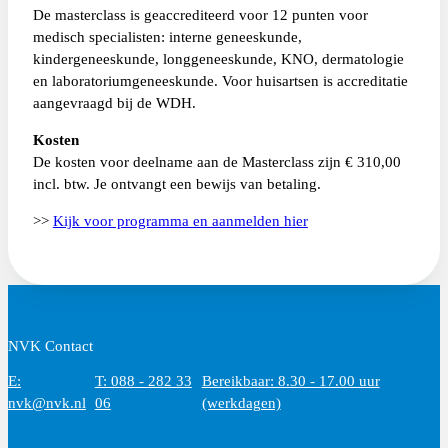
De masterclass is geaccrediteerd voor 12 punten voor
medisch specialisten: interne geneeskunde,
kindergeneeskunde, longgeneeskunde, KNO, dermatologie
en laboratoriumgeneeskunde. Voor huisartsen is accreditatie
aangevraagd bij de WDH.
Kosten
De kosten voor deelname aan de Masterclass zijn € 310,00
incl. btw. Je ontvangt een bewijs van betaling.
>>
Kijk voor programma en aanmelden hier
NVK Contact
E:
T: 088 - 282 33
Bereikbaar: 8.30 - 17.00 uur
nvk@nvk.nl
06
(werkdagen)