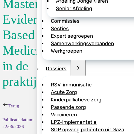
Masterclass
Afdeling Jonge Klaren
Senior Afdeling
Locatie:
Bilderb
Evidence-
Commissies
Secties
Based
Datum:
28/09/2
Expertisegroepen
Samenwerkingsverbanden
Medicine
Werkgroepen
Dit jaar wordt opn
in de
georganiseerd, op 
Dossiers
Zwolle.
praktijk
Hoe houd je overzi
RSV-immunisatie
kwaliteit van onde
Acute Zorg
voor je patiënt?
Kinderpalliatieve zorg
Terug
Passende zorg
Tijdens deze inter
Vaccineren
effectief toe te pa
Publicatiedatum:
LPZ-implementatie
van scherpe klinisc
22/06/2026
SOP opvang patiënten uit Gaza
literatuur. Zo ontw