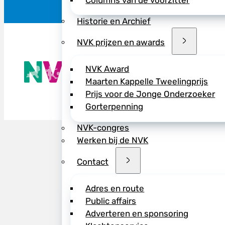
Columns van de voorzitter
Historie en Archief
NVK prijzen en awards
De NVK geeft
NVK Award
Wij advisere
Maarten Kappelle Tweelingprijs
Copyright ©
Prijs voor de Jonge Onderzoeker
Gorterpenning
NVK-congres
Werken bij de NVK
Contact
Adres en route
Public affairs
Adverteren en sponsoring