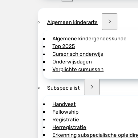
Algemeen kinderarts
Algemene kindergeneeskunde
Top 2025
Cursorisch onderwijs
Onderwijsdagen
Verplichte cursussen
Subspecialist
Handvest
Fellowship
Registratie
Herregistratie
Erkenning subspecialische opleidin