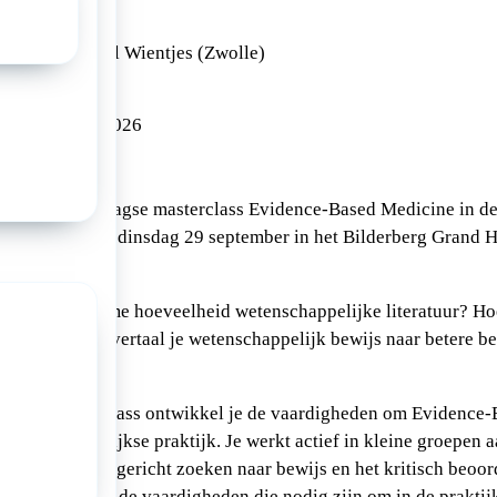
erg Grand Hotel Wientjes (Zwolle)
026
29/09/2026
ieuw de tweedaagse masterclass Evidence-Based Medicine in de
maandag 28 en dinsdag 29 september in het Bilderberg Grand H
cht in de enorme hoeveelheid wetenschappelijke literatuur? Ho
rzoek? En hoe vertaal je wetenschappelijk bewijs naar betere b
actieve masterclass ontwikkel je de vaardigheden om Evidence
ssen in de dagelijkse praktijk. Je werkt actief in kleine groepen
he vragen, het gericht zoeken naar bewijs en het kritisch beoo
ikkel je precies de vaardigheden die nodig zijn om in de praktijk