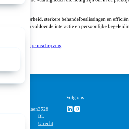
s te komen.
r grip op onzekerheid, sterkere behandelbeslissingen en efficië
informatie. Om voldoende interactie en persoonlijke begeleidin
 beperkt.
ramma en regel je inschrijving
ezoekadres
Volg ons
Volg ons via Linkedin
Volg ons via Instagram
omus
Mercatorlaan
3528
edica
1200
BL
Utrecht