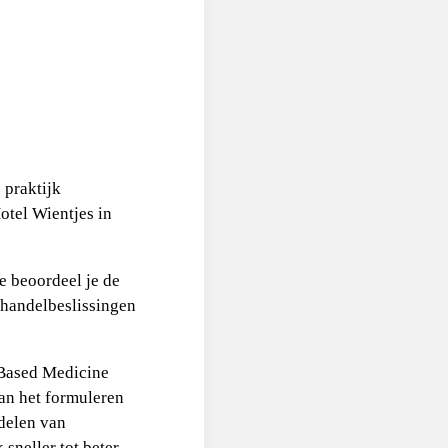
 praktijk
otel Wientjes in
e beoordeel je de
ehandelbeslissingen
-Based Medicine
 aan het formuleren
rdelen van
 sneller tot beter