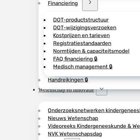
Financiering
DOT-productstructuur
DOT-wijzigingsverzoeken
Kostprijzen en tarieven
Registratiestandaarden
Normtijden & capaciteitsmodel
FAQ financiering 🔒
Medisch management 🔒
Handreikingen 🔒
Wetenschap en innovatie
Onderzoeksnetwerken kindergenee
Nieuws Wetenschap
Videoreeks Kindergeneeskunde & W
NVK Wetenschapsdag