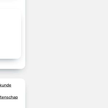
skunde
etenschap