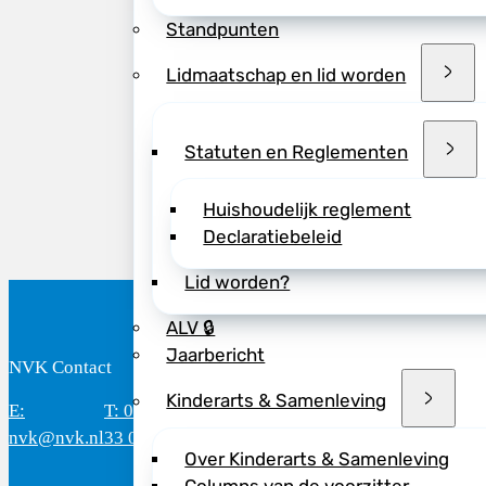
onderbouwde keuze
Standpunten
Het resultaat: mee
Lidmaatschap en lid worden
wetenschappelijke 
het aantal plaatsen
Statuten en Reglementen
>> Bekijk het prog
Huishoudelijk reglement
Declaratiebeleid
Lid worden?
ALV 🔒
Jaarbericht
NVK Contact
B
Kinderarts & Samenleving
E:
T: 088 - 282
Bereikbaar: 8.30 - 17.00 uur
D
nvk@nvk.nl
33 06
(werkdagen)
M
Over Kinderarts & Samenleving