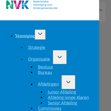
Vereniging
Strategie
Organisatie
Bestuur
Bureau
Afdelingen
Najaarssymposium
Junior Afdeling
nvkn
Afdeling Jonge Klaren
Senior Afdeling
–
Commissies