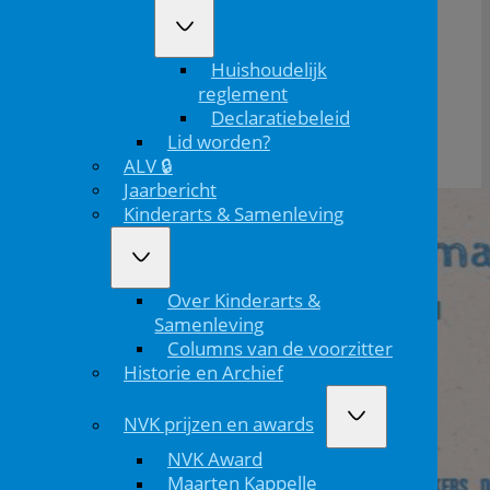
ook het 50 jarig jubileum.
Verdere informatie over deze bijeenkomst en aanmelden
Huishoudelijk
voor deze dag kan
hier
.
reglement
Declaratiebeleid
Lid worden?
ALV 🔒
Jaarbericht
Kinderarts & Samenleving
Over Kinderarts &
Samenleving
Columns van de voorzitter
Historie en Archief
NVK prijzen en awards
NVK Award
Maarten Kappelle