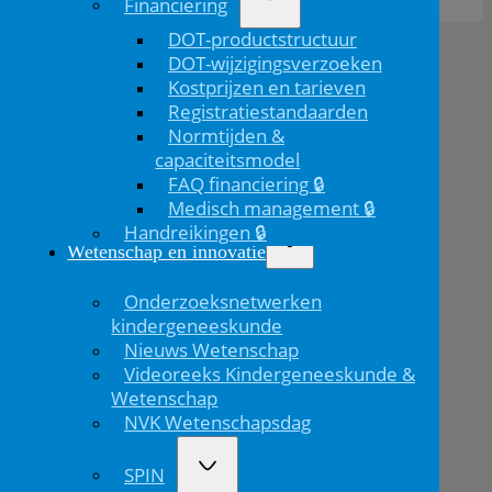
Financiering
DOT-productstructuur
DOT-wijzigingsverzoeken
Kostprijzen en tarieven
Registratiestandaarden
Normtijden &
capaciteitsmodel
FAQ financiering 🔒
Medisch management 🔒
Handreikingen 🔒
Wetenschap en innovatie
Onderzoeksnetwerken
kindergeneeskunde
Nieuws Wetenschap
Videoreeks Kindergeneeskunde &
Wetenschap
NVK Wetenschapsdag
SPIN