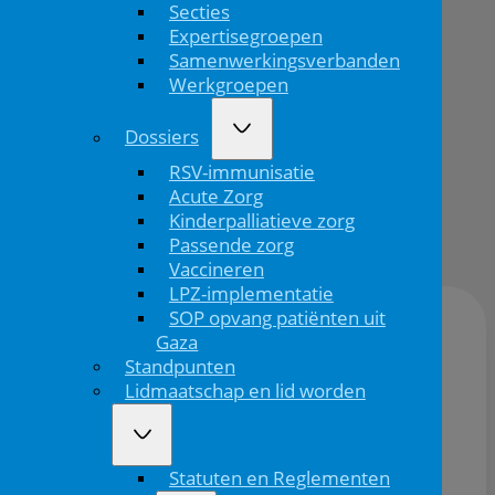
Secties
Grenzen
Expertisegroepen
verleggen
Samenwerkingsverbanden
Werkgroepen
Dossiers
RSV-immunisatie
Terug
Acute Zorg
Publicatiedatum:
Kinderpalliatieve zorg
15/07/2025
Passende zorg
Vaccineren
LPZ-implementatie
SOP opvang patiënten uit
Gaza
Locatie:
Lumière Maastricht
Standpunten
Lidmaatschap en lid worden
Datum:
21/11/2025
Statuten en Reglementen
Op
21 november
is het najaarssymposium nvkn en tevens