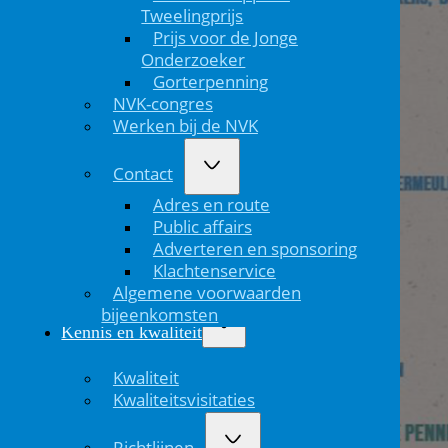
Tweelingprijs
Prijs voor de Jonge
Onderzoeker
Gorterpenning
NVK-congres
Werken bij de NVK
Contact
Adres en route
Public affairs
Adverteren en sponsoring
Klachtenservice
Algemene voorwaarden
bijeenkomsten
Kennis en kwaliteit
Kwaliteit
Kwaliteitsvisitaties
Richtlijnen