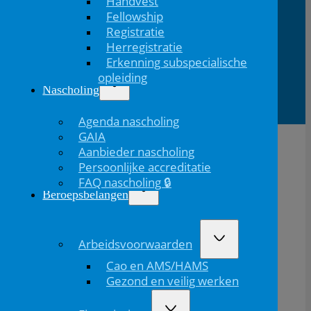
Handvest
Fellowship
Registratie
Lid van
Patiëntinformatie
Herregistratie
Erkenning subspecialische
opleiding
Nascholing
Agenda nascholing
GAIA
Aanbieder nascholing
Persoonlijke accreditatie
FAQ nascholing 🔒
Beroepsbelangen
Arbeidsvoorwaarden
De NVK geeft geen medisch advies aan patiënten.
Cao en AMS/HAMS
Wij adviseren je om contact op te nemen met jouw huisarts of behandelend arts.
Gezond en veilig werken
Copyright © 2026, Nederlandse Vereniging voor Kindergeneeskunde
Disclaimer
Privacybeleid