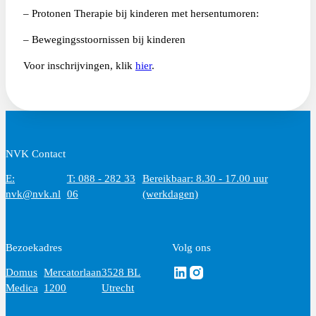
– Protonen Therapie bij kinderen met hersentumoren:
–
Bewegingsstoornissen bij kinderen
Voor inschrijvingen, klik
hier
.
NVK Contact
E:
T: 088 - 282 33
Bereikbaar: 8.30 - 17.00 uur
nvk@nvk.nl
06
(werkdagen)
Bezoekadres
Volg ons
Volg ons via Linkedin
Volg ons via Instagram
Domus
Mercatorlaan
3528 BL
Medica
1200
Utrecht