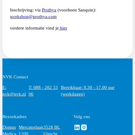
Inschrijving: via
Prothya
(voorheen Sanquin):
workshop@prothya.com
verdere informatie vind je
hier
NVK Contact
E:
T: 088 - 282 33
Bereikbaar: 8.30 - 17.00 uur
nvk@nvk.nl
06
(werkdagen)
Bezoekadres
Volg ons
Volg ons via Linkedin
Volg ons via Instagram
Domus
Mercatorlaan
3528 BL
Medica
1200
Utrecht