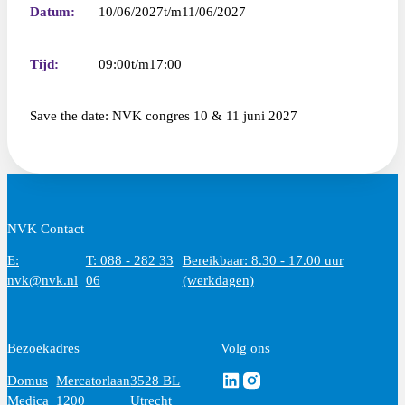
Datum:
10/06/2027
11/06/2027
Tijd:
09:00
17:00
Save the date: NVK congres 10 & 11 juni 2027
NVK Contact
E:
T: 088 - 282 33
Bereikbaar: 8.30 - 17.00 uur
nvk@nvk.nl
06
(werkdagen)
Bezoekadres
Volg ons
Volg ons via Linkedin
Volg ons via Instagram
Domus
Mercatorlaan
3528 BL
Medica
1200
Utrecht