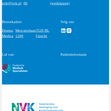
nvk@nvk.nl
06
(werkdagen)
Bezoekadres
Volg ons
Volg ons via Linkedin
Volg ons via Instagram
Domus
Mercatorlaan
3528 BL
Medica
1200
Utrecht
Lid van
Patiëntinformatie