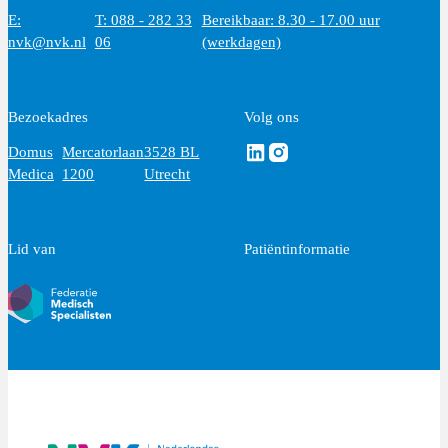
E:
T: 088 - 282 33
Bereikbaar: 8.30 - 17.00 uur
nvk@nvk.nl
06
(werkdagen)
Bezoekadres
Volg ons
Volg ons via Linkedin
Volg ons via Instagram
Domus
Mercatorlaan
3528 BL
Medica
1200
Utrecht
Lid van
Patiëntinformatie