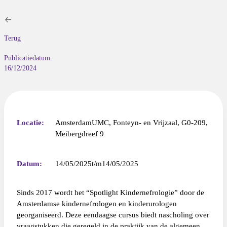
Terug
Publicatiedatum:
16/12/2024
Locatie:
AmsterdamUMC, Fonteyn- en Vrijzaal, G0-209,
Meibergdreef 9
Datum:
14/05/2025
14/05/2025
Sinds 2017 wordt het “Spotlight Kinder­nefrologie” door de
Amsterdamse kinder­nefrologen en kinderurologen
georganiseerd. Deze eendaagse cursus biedt nascholing over
vraagstukken die geregeld in de praktijk van de algemeen