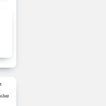
e
schap