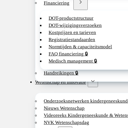
Financiering
DOT-productstructuur
DOT-wijzigingsverzoeken
Kostprijzen en tarieven
Registratiestandaarden
Normtijden & capaciteitsmodel
FAQ financiering 🔒
Medisch management 🔒
Handreikingen 🔒
Wetenschap en innovatie
Onderzoeksnetwerken kindergeneeskund
Nieuws Wetenschap
Videoreeks Kindergeneeskunde & Weten
NVK Wetenschapsdag