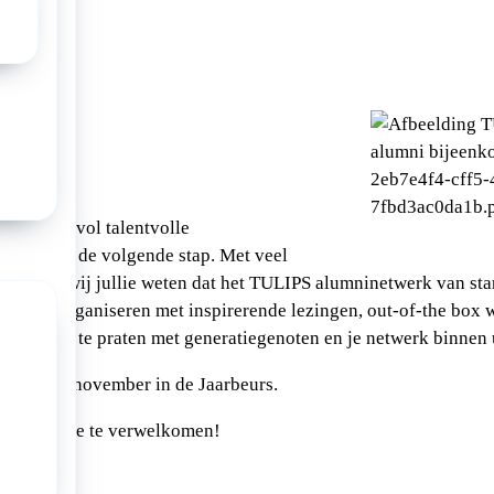
023
ni,
curricula vol talentvolle
 tijd voor de volgende stap. Met veel
me laten wij jullie weten dat het TULIPS alumninetwerk van sta
 een dag organiseren met inspirerende lezingen, out-of-the box
mte om bij te praten met generatiegenoten en je netwerk binnen u
zaterdag 4 november in de Jaarbeurs.
uit om jullie te verwelkomen!