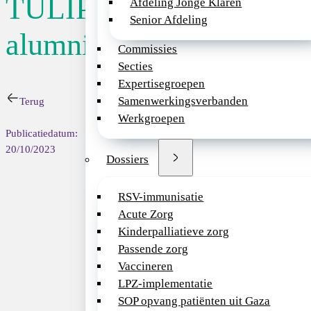
TULIPS
Afdeling Jonge Klaren
Senior Afdeling
Datum:
04/11/2
alumnibijeenkomst
Commissies
Secties
Event
Expertisegroepen
Samenwerkingsverbanden
Terug
Beste TULIPS alum
Werkgroepen
Publicatiedatum:
Na 15 jaar TULIPS 
20/10/2023
Dossiers
onderzoekers is het
trots en enthousias
per jaar zullen we
RSV-immunisatie
natuurlijk veel rui
Acute Zorg
Kinderpalliatieve zorg
De kick-off is op 
Passende zorg
Vaccineren
Wij kijken ernaar 
LPZ-implementatie
Hartelijke groet,
SOP opvang patiënten uit Gaza