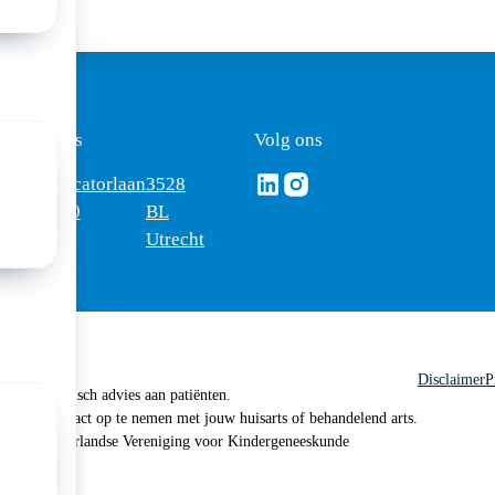
ezoekadres
Volg ons
Volg ons via Linkedin
Volg ons via Instagram
omus
Mercatorlaan
3528
edica
1200
BL
Utrecht
Disclaimer
P
 geen medisch advies aan patiënten.
n je om contact op te nemen met jouw huisarts of behandelend arts.
 2026, Nederlandse Vereniging voor Kindergeneeskunde