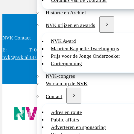
Columns van de voorzitter
Historie en Archief
NVK prijzen en awards
NVK Contact
B
NVK Award
Maarten Kappelle Tweelingprijs
E:
T: 088 - 282
Bereikbaar: 8.30 - 17.00 uur
D
Prijs voor de Jonge Onderzoeker
nvk@nvk.nl
33 06
(werkdagen)
M
Gorterpenning
NVK-congres
Werken bij de NVK
Contact
De NVK geeft
Adres en route
Wij advisere
Public affairs
Copyright ©
Adverteren en sponsoring