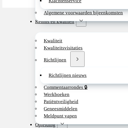
Klachtenservice
Algemene voorwaarden bijeenkomsten
Kennis en kwaliteit
Kwaliteit
Kwaliteitsvisitaties
Richtlijnen
Richtlijnen nieuws
Commentaarrondes 🔒
Werkboeken
Patiëntveiligheid
Geneesmiddelen
Meldpunt vapen
Opleiding