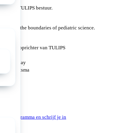
mens het TULIPS bestuur.
 Pushing the boundaries of pediatric science.
leraar en oprichter van TULIPS
erieus play
ico Halbertsma
er 2023
edige programma en schrijf je in