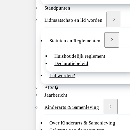
Irene Klaassen, na
Standpunten
Thema
Lidmaatschap en lid worden
Limitless Horizons:
Programma
Statuten en Reglementen
– Louis Bont, hoog
– Intervisies
Huishoudelijk reglement
– Workshop LEGO s
Declaratiebeleid
– Expeditiearts Fe
Lid worden?
Details
Jaarbeurs Utrecht
ALV 🔒
Zaterdag 4 novemb
Jaarbericht
12.30-17.30 uur
Kinderarts & Samenleving
>> Bekijk het voll
Over Kinderarts & Samenleving