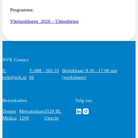
Programma:
Vlielanddagen_2026 – Uitnodiging
NVK Contact
E:
T: 088 - 282 33
Bereikbaar: 8.30 - 17.00 uur
nvk@nvk.nl
06
(werkdagen)
Bezoekadres
Volg ons
Volg ons via Linkedin
Volg ons via Instagram
Domus
Mercatorlaan
3528 BL
Medica
1200
Utrecht