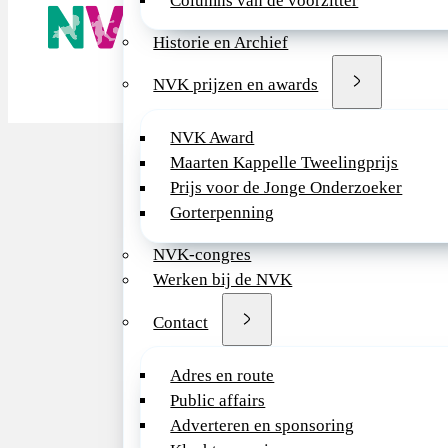
Columns van de voorzitter
De NVK geeft
Wij advisere
Historie en Archief
Copyright ©
NVK prijzen en awards
NVK Award
Maarten Kappelle Tweelingprijs
Prijs voor de Jonge Onderzoeker
Gorterpenning
NVK-congres
Werken bij de NVK
Contact
Adres en route
Public affairs
Adverteren en sponsoring