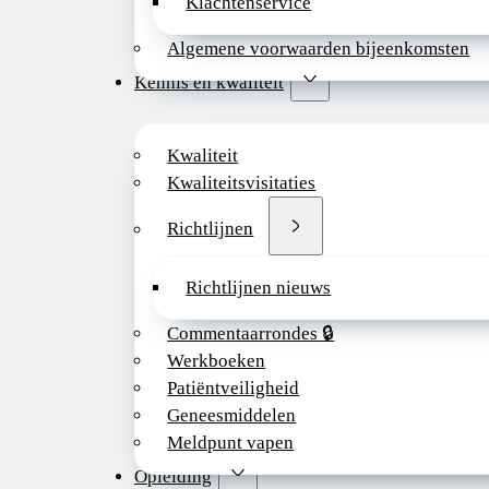
Klachtenservice
Algemene voorwaarden bijeenkomsten
Kennis en kwaliteit
Kwaliteit
Kwaliteitsvisitaties
Richtlijnen
Richtlijnen nieuws
Commentaarrondes 🔒
Werkboeken
Patiëntveiligheid
Geneesmiddelen
Meldpunt vapen
Opleiding