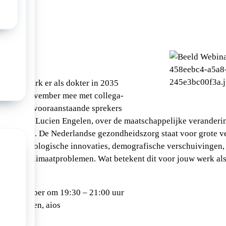
023
 hoe je werk er als dokter in 2035
an op 28 november mee met collega-
en en met vooraanstaande sprekers
e-strateeg Lucien Engelen, over de maatschappelijke veranderi
andschap. De Nederlandse gezondheidszorg staat voor grote v
aan technologische innovaties, demografische verschuivingen,
den en klimaatproblemen. Wat betekent dit voor jouw werk al
28 november om 19:30 – 21:00 uur
pecialisten, aios