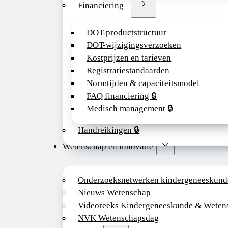
Financiering
DOT-productstructuur
DOT-wijzigingsverzoeken
Kostprijzen en tarieven
Registratiestandaarden
Normtijden & capaciteitsmodel
FAQ financiering 🔒
Medisch management 🔒
Handreikingen 🔒
Wetenschap en innovatie
Onderzoeksnetwerken kindergeneeskund
Nieuws Wetenschap
Videoreeks Kindergeneeskunde & Weten
NVK Wetenschapsdag