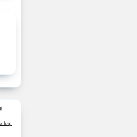
e
schap