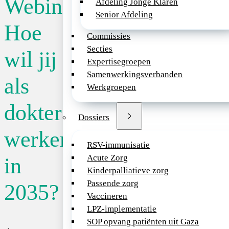
Webinar
Afdeling Jonge Klaren
Senior Afdeling
Datum:
28/11/2
Hoe
Commissies
Secties
wil jij
Event
Expertisegroepen
Samenwerkingsverbanden
als
Heb jij ideeën over
Werkgroepen
eruitziet? Praat d
dokter
medisch specialist
Dossiers
zoals zorginnovati
werken
veranderende zorgl
RSV-immunisatie
uitdagingen. Denk 
Acute Zorg
in
economische invloe
Kinderpalliatieve zorg
specialist?
Passende zorg
2035?
Wanneer: dinsdag 
Vaccineren
Voor wie: medisch s
LPZ-implementatie
SOP opvang patiënten uit Gaza