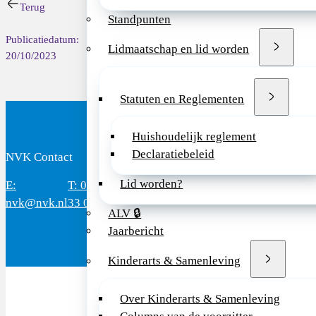
>> Lees meer en sch
Terug
Standpunten
Publicatiedatum:
Lidmaatschap en lid worden
20/10/2023
Statuten en Reglementen
Huishoudelijk reglement
Declaratiebeleid
NVK Contact
B
Lid worden?
E:
T: 088 - 282
Bereikbaar: 8.30 - 17.00 uur
D
nvk@nvk.nl
33 06
(werkdagen)
M
ALV 🔒
Jaarbericht
Kinderarts & Samenleving
Over Kinderarts & Samenleving