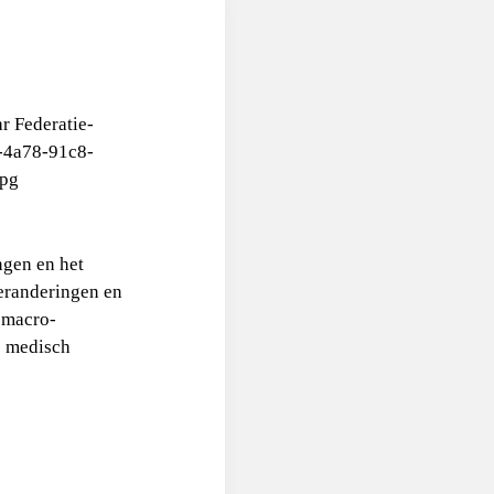
ngen en het
eranderingen en
 macro-
s medisch