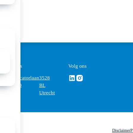
rijf je in
ezoekadres
Volg ons
Volg ons via Linkedin
Volg ons via Instagram
omus
Mercatorlaan
3528
edica
1200
BL
Utrecht
Disclaimer
P