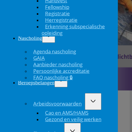
Handvest
Fellowship
Registratie
Herregistratie
Erkenning subspecialische
opleiding
Nascholing
Agenda nascholing
GAIA
Aanbieder nascholing
Persoonlijke accreditatie
FAQ nascholing 🔒
Beroepsbelangen
Arbeidsvoorwaarden
Klik
hier
voor het programma en overige informatie.
Cao en AMS/HAMS
Gezond en veilig werken