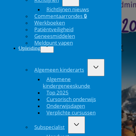
Richtlijnen nieuws
Commentaarrondes 🔒
Werkboeken
Patiëntveiligheid
Geneesmiddelen
Meldpunt vapen
Opleiding
Algemeen kinderarts
Algemene
kindergeneeskunde
Top 2025
Cursorisch onderwijs
Onderwijsdagen
Verplichte cursussen
Subspecialist