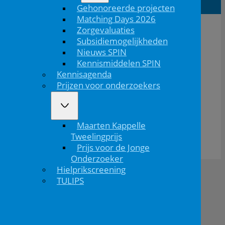
Gehonoreerde projecten
Matching Days 2026
Zorgevaluaties
Subsidiemogelijkheden
Nieuws SPIN
Kennismiddelen SPIN
Kennisagenda
Prijzen voor onderzoekers
De NVK geeft geen medisch advies aan patiënten.
Maarten Kappelle
Wij adviseren je om contact op te nemen met jouw huisarts of behandelend arts.
Copyright © 2026, Nederlandse Vereniging voor Kindergeneeskunde
Tweelingprijs
Prijs voor de Jonge
Disclaimer
Privacybeleid
Onderzoeker
Hielprikscreening
TULIPS