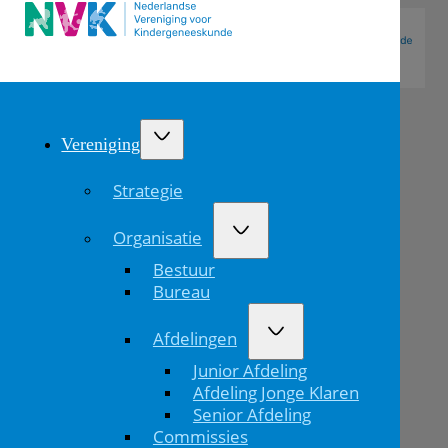
Vereniging
Strategie
Organisatie
Bestuur
Bureau
Afdelingen
Winterklas
Junior Afdeling
2026
Afdeling Jonge Klaren
Senior Afdeling
Ruimte
Commissies