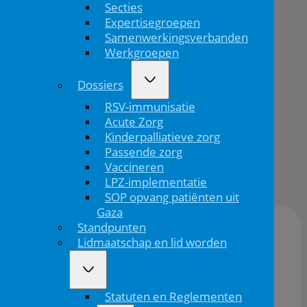
Secties
voor
Expertisegroepen
je
Samenwerkingsverbanden
Werkgroepen
vak
Dossiers
RSV-immunisatie
Acute Zorg
Kinderpalliatieve zorg
Terug
Passende zorg
Publicatiedatum:
Vaccineren
16/06/2025
LPZ-implementatie
SOP opvang patiënten uit
Gaza
Standpunten
Lidmaatschap en lid worden
Locatie:
Hotel Pichlmayrgut, Schladming, Oostenrijk
Datum:
11/01/2026
15/01/2026
Statuten en Reglementen